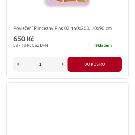
Průměrné
Povlečení Princezny Pink 02 140x200, 70x90 cm
hodnocení
produktu
650 Kč
je
537,19 Kč bez DPH
Skladem
5,0
z
5
DO KOŠÍKU
hvězdiček.