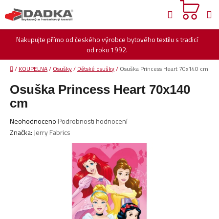
Přejít
Hledat
na
obsah
Nakupujte přímo od českého výrobce bytového textilu s tradicí
od roku 1992.
Domů
/
KOUPELNA
/
Osušky
/
Dětské osušky
/
Osuška Princess Heart 70x140 cm
Osuška Princess Heart 70x140
cm
Průměrné
Neohodnoceno
Podrobnosti hodnocení
hodnocení
Značka:
Jerry Fabrics
produktu
je
0,0
z
5
hvězdiček.