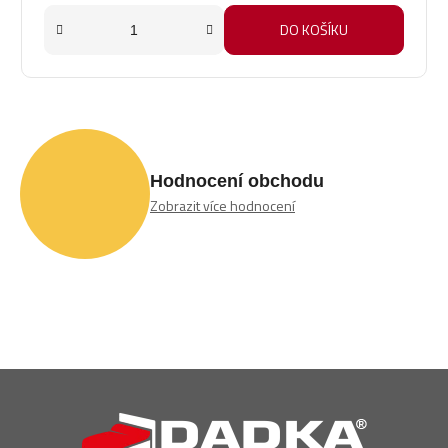
DO KOŠÍKU
Hodnocení obchodu
Zobrazit více hodnocení
Z
á
p