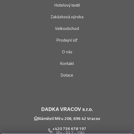
Hotelový textil
Zakázková výroba
Velkoobchod
Prodejní síť
O nás
Kontakt
Dotace
DADKA VRACOV s.r.o.
Náměstí Míru 206, 696 42 Vracov
+420 736 678 197
(Po - Pá 7 - 15h)