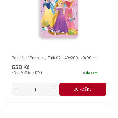
Průměrné
Povlečení Princezny Pink 02 140x200, 70x90 cm
hodnocení
produktu
650 Kč
je
537,19 Kč bez DPH
Skladem
5,0
z
5
DO KOŠÍKU
hvězdiček.