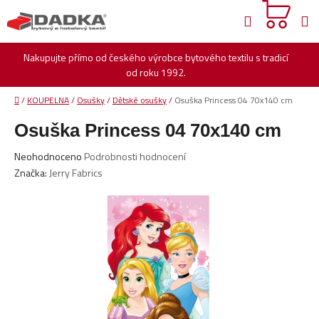
Přejít
Hledat
na
obsah
Nakupujte přímo od českého výrobce bytového textilu s tradicí
od roku 1992.
Domů
/
KOUPELNA
/
Osušky
/
Dětské osušky
/
Osuška Princess 04 70x140 cm
Osuška Princess 04 70x140 cm
Průměrné
Neohodnoceno
Podrobnosti hodnocení
hodnocení
Značka:
Jerry Fabrics
produktu
je
0,0
z
5
hvězdiček.