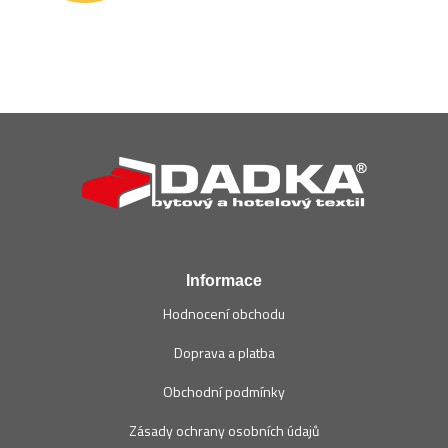
Z
á
p
a
t
í
Informace
Hodnocení obchodu
Doprava a platba
Obchodní podmínky
Zásady ochrany osobních údajů