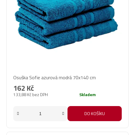
Průměrné
Osuška Sofie azurová modrá 70x140 cm
hodnocení
produktu
162 Kč
je
133,88 Kč bez DPH
Skladem
5,0
z
5
DO KOŠÍKU
hvězdiček.