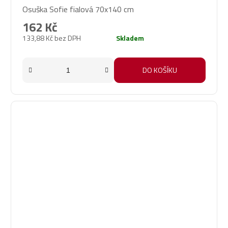
Osuška Sofie fialová 70x140 cm
hodnocení
produktu
162 Kč
je
133,88 Kč bez DPH
Skladem
5,0
z
5
DO KOŠÍKU
hvězdiček.