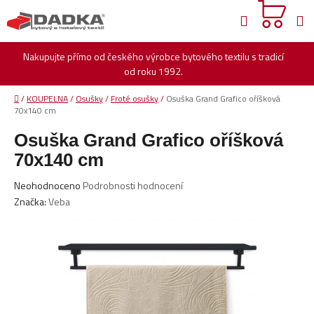
Přejít
Hledat
na
obsah
Nakupujte přímo od českého výrobce bytového textilu s tradicí
od roku 1992.
Domů
/
KOUPELNA
/
Osušky
/
Froté osušky
/
Osuška Grand Grafico oříšková
70x140 cm
Osuška Grand Grafico oříšková
70x140 cm
Průměrné
Neohodnoceno
Podrobnosti hodnocení
hodnocení
Značka:
Veba
produktu
je
0,0
z
5
hvězdiček.