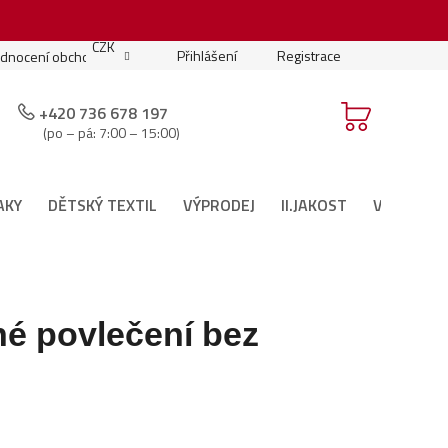
.
CZK
Přihlášení
Registrace
dnocení obchodu
Moje objednávka
Podmínky soutěže
+420 736 678 197
(po – pá: 7:00 – 15:00)
AKY
DĚTSKÝ TEXTIL
VÝPRODEJ
II.JAKOST
VÁNOČNÍ 
né povlečení bez