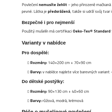
Povlečení
nemusíte žehlit
– jeho přirozeně mačkaná 
pevné. Látka je
předsrážená
, takže si udrží svůj tvar
Bezpečné i pro nejmenší
Použitý mušelín má certifikaci
Oeko-Tex® Standard 1
Varianty v nabídce
Pro dospělé:
Rozměry:
140×200 cm + 70×90 cm
Barvy:
v nabídce najdete více barevných variant 
Do dětské postýlky:
Rozměry:
90×130 cm + 40×60 cm
Barvy:
růžová, modrá, krémová
Péče o mušelínové povlečení