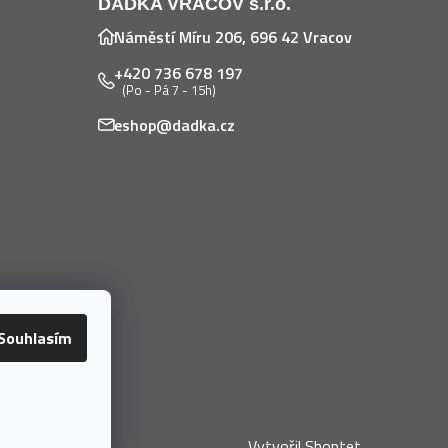
DADKA VRACOV s.r.o.
Náměstí Míru 206, 696 42 Vracov
+420 736 678 197
(Po - Pá 7 - 15h)
eshop@dadka.cz
Souhlasím
Vytvořil Shoptet