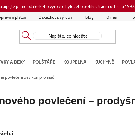
akupujte přímo od českého výrobce bytového textilu s tradicí od roku 1992
prava a platba
Zakázková výroba
Blog
O nás
Ho
ÝVKY A DEKY
POLŠTÁŘE
KOUPELNA
KUCHYNĚ
POVL
šné povlečení bez kompromisů
ínového povlečení – prodyš
dýchá