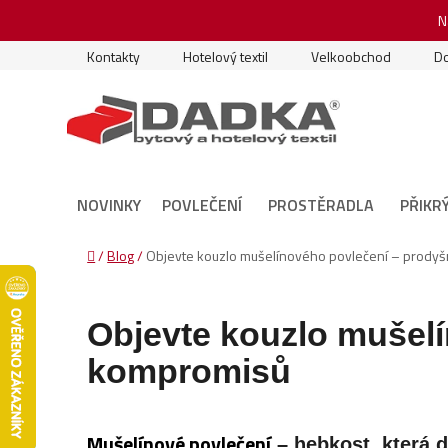
Přejít
N
na
obsah
Kontakty
Hotelový textil
Velkoobchod
Do
NOVINKY
POVLEČENÍ
PROSTĚRADLA
PŘIKR
Domů
/
Blog
/
Objevte kouzlo mušelínového povlečení – prody
Objevte kouzlo mušel
kompromisů
Mušelínové povlečení
– hebkost, která 