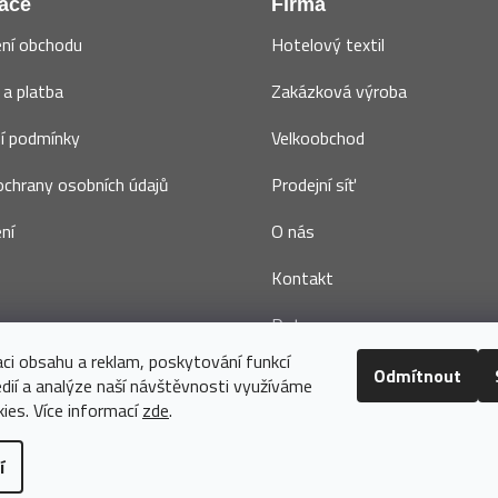
ace
Firma
ní obchodu
Hotelový textil
a platba
Zakázková výroba
í podmínky
Velkoobchod
chrany osobních údajů
Prodejní síť
ní
O nás
Kontakt
Dotace
aci obsahu a reklam, poskytování funkcí
Odmítnout
édií a analýze naší návštěvnosti využíváme
ies. Více informací
zde
.
í
a vyhrazena.
Upravit nastavení cookies