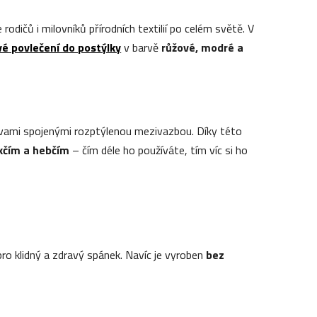
rodičů i milovníků přírodních textilií po celém světě. V
é povlečení do postýlky
v barvě
růžové, modré a
tvami spojenými rozptýlenou mezivazbou. Díky této
čím a hebčím
– čím déle ho používáte, tím víc si ho
 pro klidný a zdravý spánek. Navíc je vyroben
bez