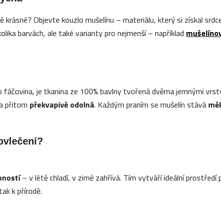
 krásné? Objevte kouzlo mušelínu – materiálu, který si získal srdce 
olika barvách, ale také varianty pro nejmenší – například
mušelínov
o
fáčovina
, je tkanina ze 100% bavlny tvořená dvěma jemnými vrs
a přitom
překvapivě odolná
. Každým praním se mušelín stává
měk
ovlečení?
pností
– v létě chladí, v zimě zahřívá. Tím vytváří ideální prostředí
tak k přírodě.