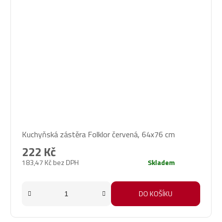
Průměrné
Kuchyňská zástěra Folklor červená, 64x76 cm
hodnocení
produktu
222 Kč
je
183,47 Kč bez DPH
Skladem
5,0
z
5
DO KOŠÍKU
hvězdiček.