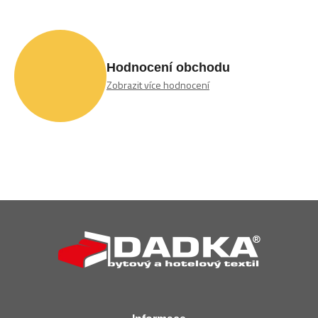
Hodnocení obchodu
Zobrazit více hodnocení
Z
á
p
a
t
í