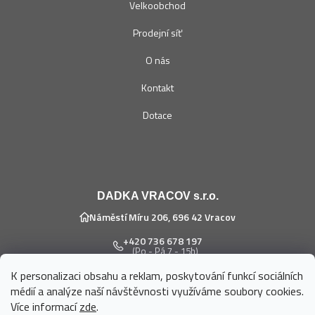
Velkoobchod
Prodejní síť
O nás
Kontakt
Dotace
DADKA VRACOV s.r.o.
Náměstí Míru 206, 696 42 Vracov
+420 736 678 197
(Po - Pá 7 - 15h)
K personalizaci obsahu a reklam, poskytování funkcí sociálních
eshop@dadka.cz
médií a analýze naší návštěvnosti využíváme soubory cookies.
Více informací
zde
.