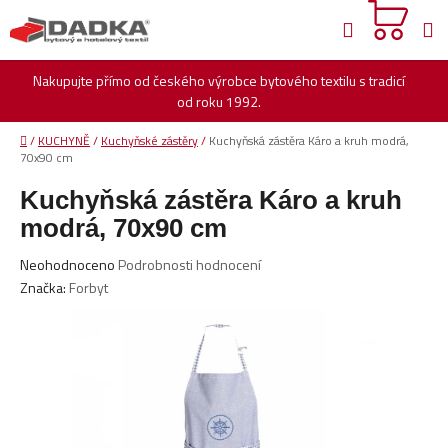
Přejít
Hledat
na
obsah
Nakupujte přímo od českého výrobce bytového textilu s tradicí
od roku 1992.
Domů
/
KUCHYNĚ
/
Kuchyňské zástěry
/
Kuchyňská zástěra Káro a kruh modrá,
70x90 cm
Kuchyňská zástěra Káro a kruh
modrá, 70x90 cm
Průměrné
Neohodnoceno
Podrobnosti hodnocení
hodnocení
Značka:
Forbyt
produktu
je
0,0
z
5
hvězdiček.