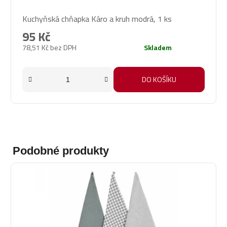
Průměrné
Kuchyňská chňapka Káro a kruh modrá, 1 ks
hodnocení
produktu
95 Kč
je
78,51 Kč bez DPH
Skladem
5,0
z
5
DO KOŠÍKU
hvězdiček.
Podobné produkty