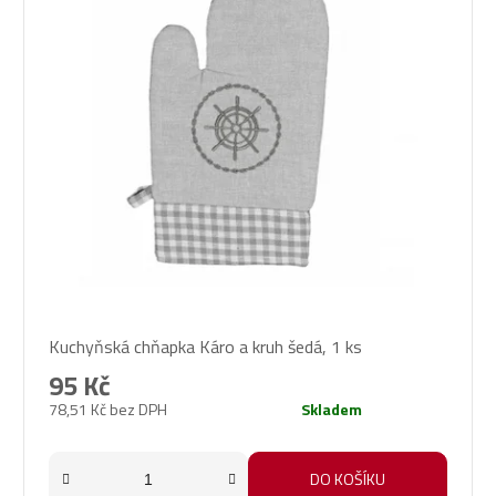
Průměrné
Kuchyňská chňapka Káro a kruh šedá, 1 ks
hodnocení
produktu
95 Kč
je
78,51 Kč bez DPH
Skladem
5,0
z
5
DO KOŠÍKU