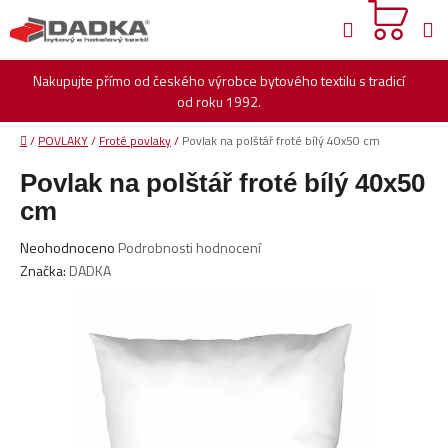
Přejít
Hledat
na
obsah
Nakupujte přímo od českého výrobce bytového textilu s tradicí
od roku 1992.
Domů
/
POVLAKY
/
Froté povlaky
/
Povlak na polštář froté bílý 40x50 cm
Povlak na polštář froté bílý 40x50
cm
Průměrné
Neohodnoceno
Podrobnosti hodnocení
hodnocení
Značka:
DADKA
produktu
je
0,0
z
5
hvězdiček.