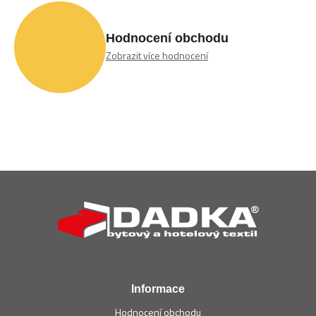
Hodnocení obchodu
Zobrazit více hodnocení
Z
á
p
a
t
í
Informace
Hodnocení obchodu