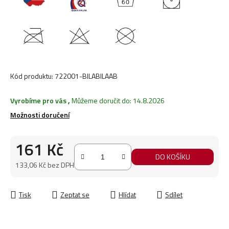
Kód produktu:
722001-BILABILAAB
Vyrobíme pro vás
,
Můžeme doručit do:
14.8.2026
Možnosti doručení
161 Kč
DO KOŠÍKU
133,06 Kč bez DPH
Měrná cena:
Tisk
Zeptat se
Hlídat
Sdílet