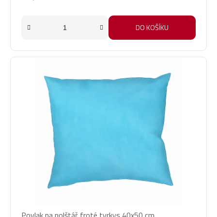
DO KOŠÍKU
Povlak na polštář froté tyrkys 40x50 cm