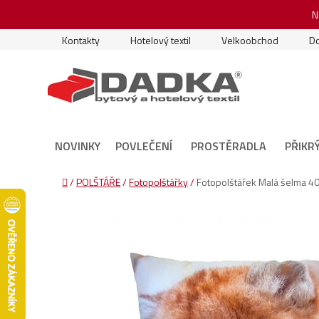
Přejít
N
na
obsah
Kontakty
Hotelový textil
Velkoobchod
Do
NOVINKY
POVLEČENÍ
PROSTĚRADLA
PŘIKR
Domů
/
POLŠTÁŘE
/
Fotopolštářky
/
Fotopolštářek Malá šelma 4