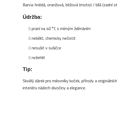
Barva: hnědá, oranžová, béžová (motiv) / bílá (zadní s
Údržba:
praní na 40 °C s mírným ždímáním
nebělit, chemicky nečistit
nesušit v sušičce
nežehlit
Tip:
Skvělý dárek pro milovníky koček, přírody a origináln
interiéru nádech divočiny a elegance.