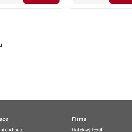
u
ace
Firma
ní obchodu
Hotelový textil