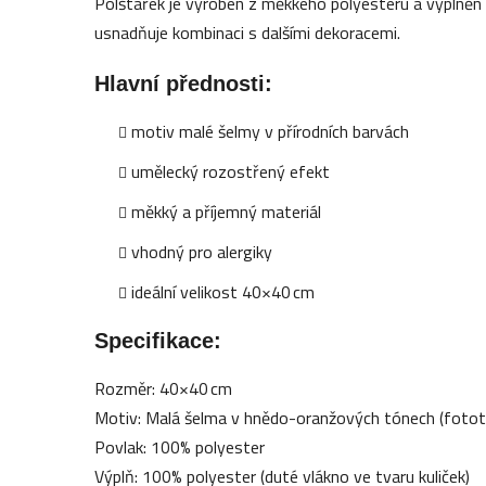
Polštářek je vyroben z měkkého polyesteru a vyplněn d
usnadňuje kombinaci s dalšími dekoracemi.
Hlavní přednosti:
motiv malé šelmy v přírodních barvách
umělecký rozostřený efekt
měkký a příjemný materiál
vhodný pro alergiky
ideální velikost 40×40 cm
Specifikace:
Rozměr: 40×40 cm
Motiv: Malá šelma v hnědo-oranžových tónech (fotot
Povlak: 100% polyester
Výplň: 100% polyester (duté vlákno ve tvaru kuliček)