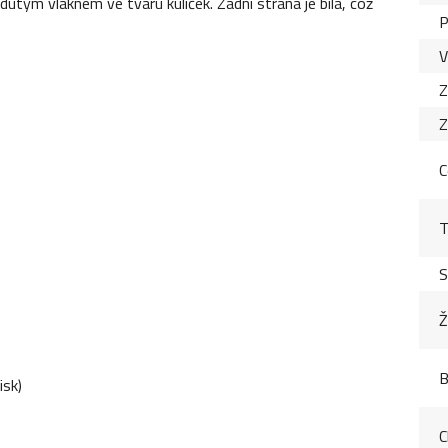
utým vláknem ve tvaru kuliček. Zadní strana je bílá, což
P
V
Z
Z
C
T
S
Ž
B
isk)
C