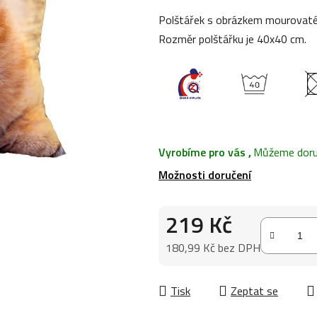
0,0
Polštářek s obrázkem mourovatého
z
Rozměr polštářku je 40x40 cm.
5
hvězdiček.
Vyrobíme pro vás
,
Můžeme doruč
Možnosti doručení
219 Kč
180,99 Kč bez DPH
Měrná cena:
Tisk
Zeptat se