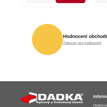
Hodnocení obchod
Zobrazit více hodnocení
Z
á
Inform
p
Hodnoce