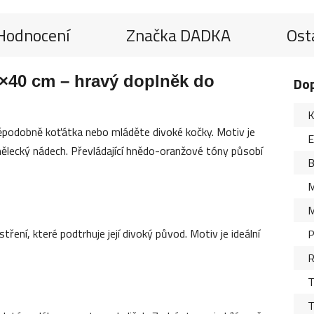
Hodnocení
Značka
DADKA
Ost
0×40 cm – hravý doplněk do
Do
K
děpodobně koťátka nebo mláděte divoké kočky. Motiv je
ělecký nádech. Převládající hnědo-oranžové tóny působí
B
M
M
ení, které podtrhuje její divoký původ. Motiv je ideální
P
R
T
T