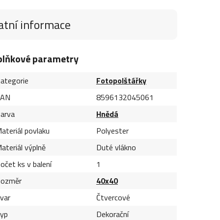
atní informace
plňkové parametry
ategorie
Fotopolštářky
EAN
8596132045061
arva
Hnědá
ateriál povlaku
Polyester
ateriál výplně
Duté vlákno
očet ks v balení
1
ozměr
40x40
var
Čtvercové
yp
Dekorační