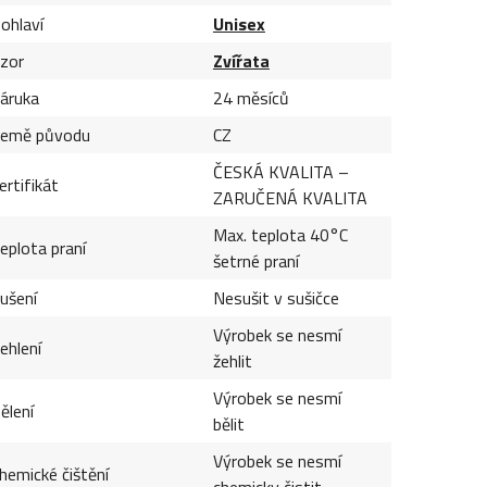
ohlaví
Unisex
zor
Zvířata
áruka
24 měsíců
emě původu
CZ
ČESKÁ KVALITA –
ertifikát
ZARUČENÁ KVALITA
Max. teplota 40°C
eplota praní
šetrné praní
ušení
Nesušit v sušičce
Výrobek se nesmí
ehlení
žehlit
Výrobek se nesmí
ělení
bělit
Výrobek se nesmí
hemické čištění
chemicky čistit