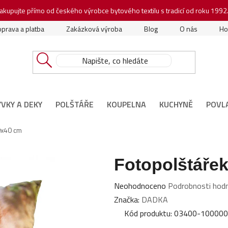
akupujte přímo od českého výrobce bytového textilu s tradicí od roku 1992
prava a platba
Zakázková výroba
Blog
O nás
Ho
ÝVKY A DEKY
POLŠTÁŘE
KOUPELNA
KUCHYNĚ
POVL
0x40 cm
Fotopolštáře
Průměrné
Neohodnoceno
Podrobnosti hod
hodnocení
Značka:
DADKA
produktu
Kód produktu:
03400-10000
je