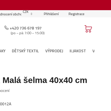
.
CZK
Přihlášení
Registrace
dnocení obchodu
Moje objednávka
Podmínky soutěže
+420 736 678 197
(po – pá: 7:00 – 15:00)
AKY
DĚTSKÝ TEXTIL
VÝPRODEJ
II.JAKOST
VÁNOČNÍ 
k Malá šelma 40x40 cm
nocení
00012A