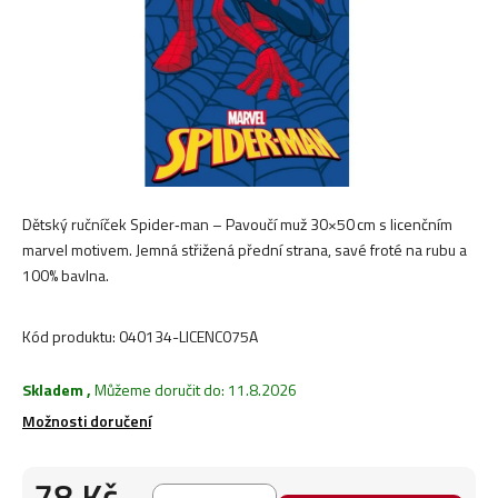
Dětský ručníček Spider‑man – Pavoučí muž 30×50 cm s licenčním
marvel motivem. Jemná střižená přední strana, savé froté na rubu a
100% bavlna.
Kód produktu:
040134-LICENC075A
Skladem
,
Můžeme doručit do:
11.8.2026
Možnosti doručení
78 Kč