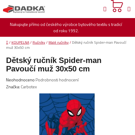
Přejít
Hledat
na
obsah
Nakupujte přímo od českého výrobce bytového textilu s tradicí
od roku 1992.
Domů
/
KOUPELNA
/
Ručníky
/
Malé ručníky
/
Dětský ručník Spider-man Pavoučí
muž 30x50 cm
Dětský ručník Spider-man
Pavoučí muž 30x50 cm
Průměrné
Neohodnoceno
Podrobnosti hodnocení
hodnocení
Značka:
Carbotex
produktu
je
0,0
z
5
hvězdiček.