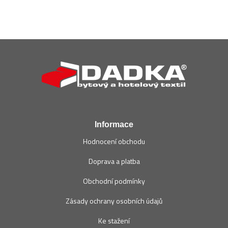
Z
á
p
a
t
í
Informace
Hodnocení obchodu
Doprava a platba
Obchodní podmínky
Zásady ochrany osobních údajů
Ke stažení