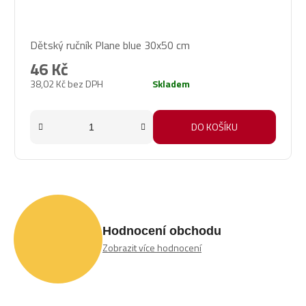
Průměrné
Dětský ručník Plane blue 30x50 cm
hodnocení
produktu
46 Kč
je
38,02 Kč bez DPH
Skladem
5,0
z
5
DO KOŠÍKU
hvězdiček.
Hodnocení obchodu
Zobrazit více hodnocení