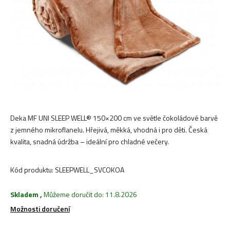
hvězdiček.
Deka MF UNI SLEEP WELL® 150×200 cm ve světle čokoládové barvě
z jemného mikroflanelu. Hřejivá, měkká, vhodná i pro děti. Česká
kvalita, snadná údržba – ideální pro chladné večery.
Kód produktu:
SLEEPWELL_SVCOKOA
Skladem
,
Můžeme doručit do:
11.8.2026
Možnosti doručení