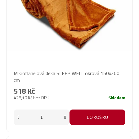
Průměrné
Mikroflanelová deka SLEEP WELL okrová 150x200
hodnocení
cm
produktu
je
518 Kč
5,0
428,10 Kč bez DPH
Skladem
z
5
hvězdiček.
DO KOŠÍKU