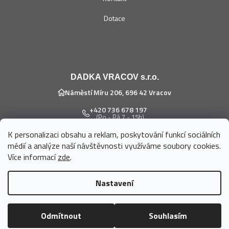
Dotace
DADKA VRACOV s.r.o.
Náměstí Míru 206, 696 42 Vracov
+420 736 678 197
(Po - Pá 7 - 15h)
K personalizaci obsahu a reklam, poskytování funkcí sociálních
eshop@dadka.cz
médií a analýze naší návštěvnosti využíváme soubory cookies.
Více informací
zde
.
Nastavení
Vytvořil Shoptet
Odmítnout
Souhlasím
Copyright 2026
DADKA VRACOV s.r.o.
. Všechna práva vyhrazena.