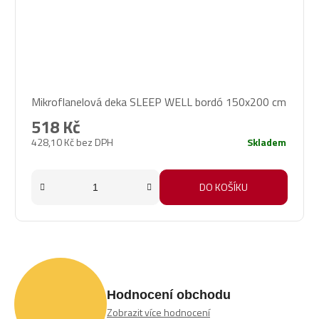
Průměrné
Mikroflanelová deka SLEEP WELL bordó 150x200 cm
hodnocení
produktu
518 Kč
je
428,10 Kč bez DPH
Skladem
5,0
z
5
DO KOŠÍKU
hvězdiček.
Hodnocení obchodu
Zobrazit více hodnocení