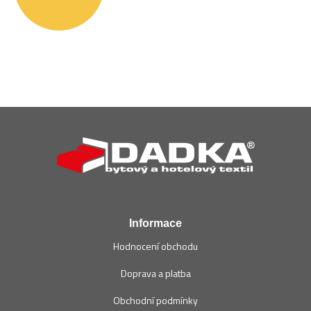
Z
á
p
a
t
í
Informace
Hodnocení obchodu
Doprava a platba
Obchodní podmínky