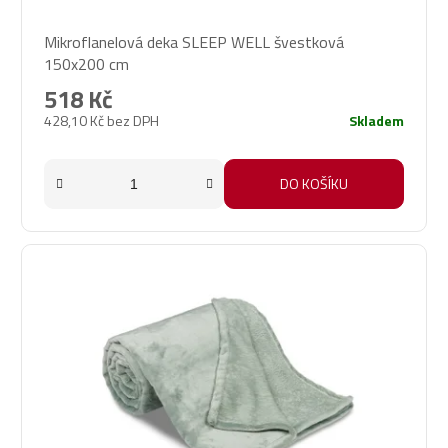
Průměrné
Mikroflanelová deka SLEEP WELL švestková
hodnocení
150x200 cm
produktu
je
518 Kč
5,0
428,10 Kč bez DPH
Skladem
z
5
hvězdiček.
DO KOŠÍKU