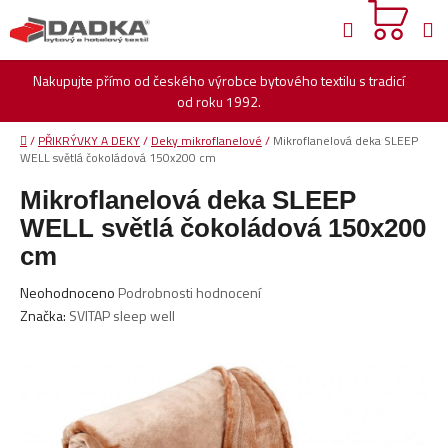
Přejít
Hledat
na
obsah
Nakupujte přímo od českého výrobce bytového textilu s tradicí
od roku 1992.
Domů
/
PŘIKRÝVKY A DEKY
/
Deky mikroflanelové
/
Mikroflanelová deka SLEEP
WELL světlá čokoládová 150x200 cm
Mikroflanelová deka SLEEP
WELL světlá čokoládová 150x200
cm
Průměrné
Neohodnoceno
Podrobnosti hodnocení
hodnocení
Značka:
SVITAP sleep well
produktu
je
0,0
z
5