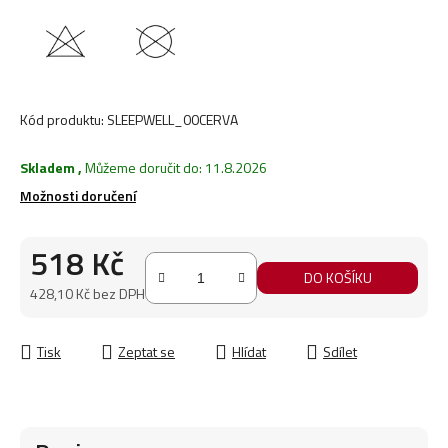
Kód produktu:
SLEEPWELL_00CERVA
Skladem
,
Můžeme doručit do:
11.8.2026
Možnosti doručení
518 Kč
DO KOŠÍKU
428,10 Kč bez DPH
Měrná cena:
Tisk
Zeptat se
Hlídat
Sdílet