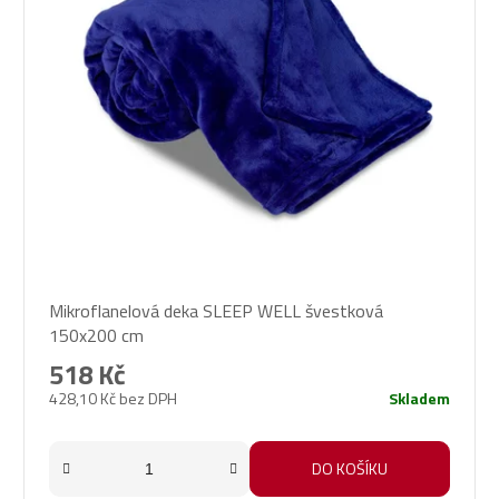
Průměrné
Mikroflanelová deka SLEEP WELL švestková
hodnocení
150x200 cm
produktu
je
518 Kč
5,0
428,10 Kč bez DPH
Skladem
z
5
hvězdiček.
DO KOŠÍKU