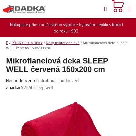
Přejít
Hledat
na
obsah
Nakupujte přímo od českého výrobce bytového textilu s tradicí
od roku 1992.
Domů
/
PŘIKRÝVKY A DEKY
/
Deky mikroflanelové
/
Mikroflanelová deka SLEEP
WELL červená 150x200 cm
Mikroflanelová deka SLEEP
WELL červená 150x200 cm
Průměrné
Neohodnoceno
Podrobnosti hodnocení
hodnocení
Značka:
SVITAP sleep well
produktu
je
0,0
z
5
hvězdiček.