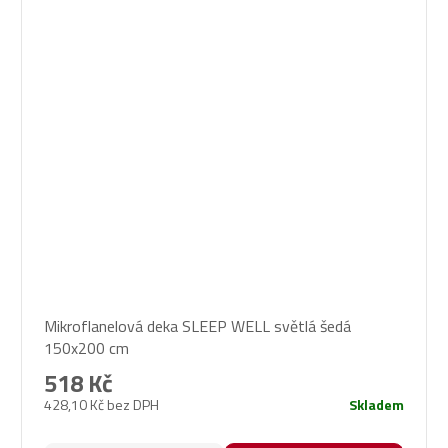
Průměrné
Mikroflanelová deka SLEEP WELL světlá šedá
hodnocení
150x200 cm
produktu
je
518 Kč
5,0
428,10 Kč bez DPH
Skladem
z
5