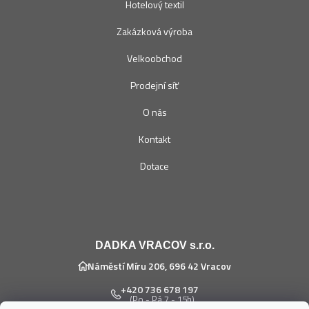
Hotelový textil
Zakázková výroba
Velkoobchod
Prodejní síť
O nás
Kontakt
Dotace
DADKA VRACOV s.r.o.
Náměstí Míru 206, 696 42 Vracov
+420 736 678 197
(Po - Pá 7 - 15h)