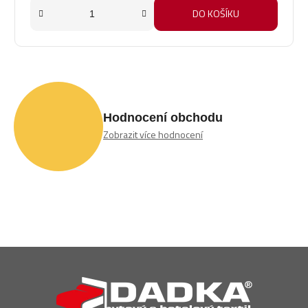
hvězdiček.
DO KOŠÍKU
Hodnocení obchodu
Zobrazit více hodnocení
Z
á
p
a