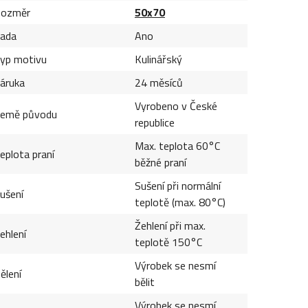
ozměr
50x70
ada
Ano
yp motivu
Kulinářský
áruka
24 měsíců
Vyrobeno v České
emě původu
republice
Max. teplota 60°C
eplota praní
běžné praní
Sušení při normální
ušení
teplotě (max. 80°C)
Žehlení při max.
ehlení
teplotě 150°C
Výrobek se nesmí
ělení
bělit
Výrobek se nesmí