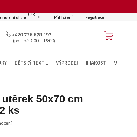
.
CZK
Přihlášení
Registrace
dnocení obchodu
Moje objednávka
Podmínky soutěže
+420 736 678 197
(po – pá: 7:00 – 15:00)
AKY
DĚTSKÝ TEXTIL
VÝPRODEJ
II.JAKOST
VÁNOČNÍ 
 utěrek 50x70 cm
2 ks
nocení