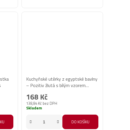
stka
Kuchyňské utěrky z egyptské bavlny
s
– Pozitiv žlutá s bílým vzorem
50x70 cm, 3 ks
168 Kč
138,84 Kč bez DPH
Skladem
ÍKU
DO KOŠÍKU