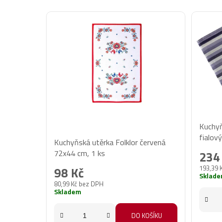
Kuchyň
Průměrné
fialov
Kuchyňská utěrka Folklor červená
hodnocení
72x44 cm, 1 ks
234
produktu
193,39 
98 Kč
je
Sklad
80,99 Kč bez DPH
2,0
Skladem
z
5
DO KOŠÍKU