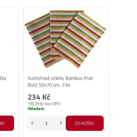
ičky
Kuchyňské utěrky Bambus Pruh
žlutý 50x70 cm, 3 ks
234 Kč
193,39 Kč bez DPH
Skladem
ÍKU
DO KOŠÍKU