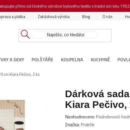
akupujte přímo od českého výrobce bytového textilu s tradicí od roku 1992
prava a platba
Zakázková výroba
Blog
O nás
Ho
ÝVKY A DEKY
POLŠTÁŘE
KOUPELNA
KUCHYNĚ
POVL
0 cm Kiara Pečivo, 2 ks
Dárková sada
Kiara Pečivo, 
Průměrné
Neohodnoceno
Podrobnosti hod
hodnocení
Značka:
Praktik