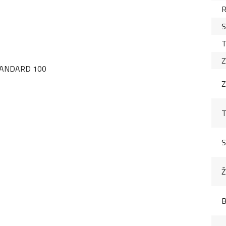
R
S
T
Z
 STANDARD 100
Z
T
S
Ž
B