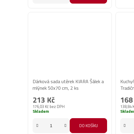
hvězdiček.
Dárková sada utěrek KIARA Šálek a
Kuchyň
mlýnek 50x70 cm, 2 ks
Tradič
ks
213 Kč
168
176,03 Kč bez DPH
138,84 
Skladem
Sklad
DO KOŠÍKU