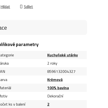
Hlídat
Sdílet
ace
plňkové parametry
ategorie
Kuchyňské utěrky
áruka
2 roky
EAN
8596132004327
arva
Krémová
ateriál
100% bavlna
otiv
Dekorační
očet ks v balení
2