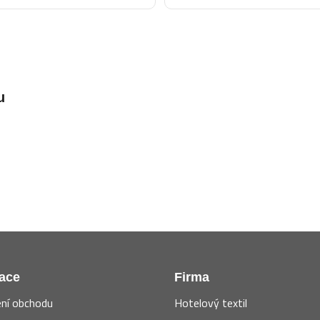
u
ace
Firma
ní obchodu
Hotelový textil