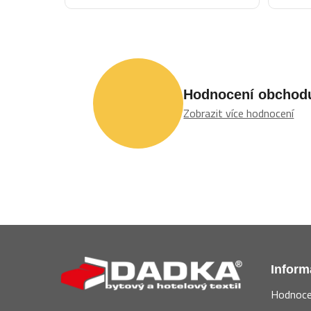
Hodnocení obchod
Zobrazit více hodnocení
Z
á
Inform
p
Hodnoce
a