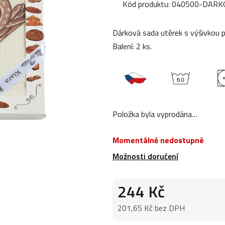
produktu
Kód produktu:
040500-DARK
je
0,0
Dárková sada utěrek s výšivkou 
z
Balení: 2 ks.
5
hvězdiček.
Položka byla vyprodána…
Momentálně nedostupné
Možnosti doručení
244 Kč
201,65 Kč bez DPH
Měrná cena: