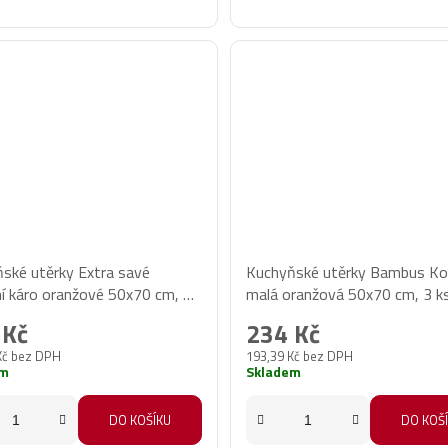
ské utěrky Extra savé
Kuchyňské utěrky Bambus Ko
ní káro oranžové 50x70 cm, 3
malá oranžová 50x70 cm, 3 k
 Kč
234 Kč
Kč bez DPH
193,39 Kč bez DPH
em
Skladem
DO KOŠÍKU
DO KOŠ