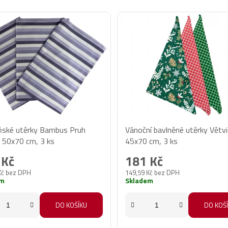
ské utěrky Bambus Pruh
Vánoční bavlněné utěrky Větv
ý 50x70 cm, 3 ks
45x70 cm, 3 ks
 Kč
181 Kč
Kč bez DPH
149,59 Kč bez DPH
em
Skladem
DO KOŠÍKU
DO KOŠ