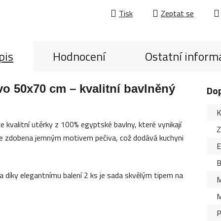
Tisk
Zeptat se
pis
Hodnocení
Ostatní inform
vo 50x70 cm – kvalitní bavlněný
Do
K
 kvalitní utěrky z 100% egyptské bavlny, které vynikají
Z
 je zdobena jemným motivem pečiva, což dodává kuchyni
B
a díky elegantnímu balení 2 ks je sada skvělým tipem na
M
M
P