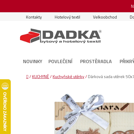
Přejít
N
na
obsah
Kontakty
Hotelový textil
Velkoobchod
Do
NOVINKY
POVLEČENÍ
PROSTĚRADLA
PŘIKR
Domů
/
KUCHYNĚ
/
Kuchyňské utěrky
/
Dárková sada utěrek 50x7