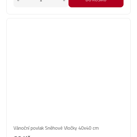
Průměrné
Vánoční povlak Sněhové Vločky 40x40 cm
hodnocení
produktu