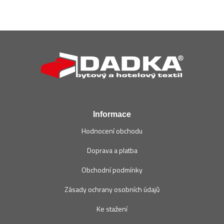
Z
á
p
a
t
í
Informace
Hodnocení obchodu
Doprava a platba
Obchodní podmínky
Zásady ochrany osobních údajů
Ke stažení