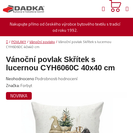
Přejít
Hledat
na
obsah
Nakupujte přímo od českého výrobce bytového textilu s tradicí
od roku 1992.
Domů
/
POVLAKY
/
Vánoční povlaky
/
Vánoční povlak Skřítek s lucernou
CYH6060C 40x40 cm
Vánoční povlak Skřítek s
lucernou CYH6060C 40x40 cm
Průměrné
Neohodnoceno
Podrobnosti hodnocení
hodnocení
Značka:
Forbyt
produktu
NOVINKA
je
0,0
z
5
hvězdiček.