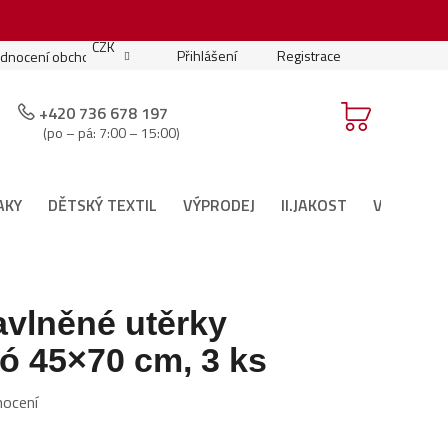
.
CZK
Přihlášení
Registrace
dnocení obchodu
Moje objednávka
Podmínky soutěže
+420 736 678 197
(po – pá: 7:00 – 15:00)
AKY
DĚTSKÝ TEXTIL
VÝPRODEJ
II.JAKOST
VÁNOČNÍ 
vlněné utěrky
ó 45×70 cm, 3 ks
nocení