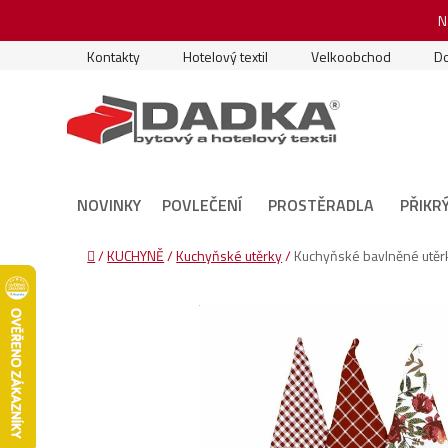
Přejít
N
na
obsah
Kontakty
Hotelový textil
Velkoobchod
Do
NOVINKY
POVLEČENÍ
PROSTĚRADLA
PŘIKR
Domů
/
KUCHYNĚ
/
Kuchyňské utěrky
/
Kuchyňské bavlněné utěr