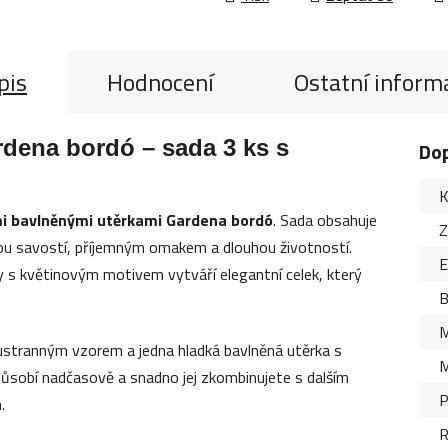
pis
Hodnocení
Ostatní inform
dena bordó – sada 3 ks s
Do
K
i bavlněnými utěrkami Gardena bordó
. Sada obsahuje
Z
brou savostí, příjemným omakem a dlouhou životností.
 s květinovým motivem vytváří elegantní celek, který
B
M
oustranným vzorem a jedna hladká bavlněná utěrka s
M
ůsobí nadčasově a snadno jej zkombinujete s dalším
P
a
.
R