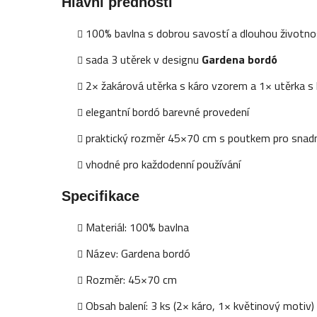
Hlavní přednosti
100% bavlna s dobrou savostí a dlouhou životno
sada 3 utěrek v designu
Gardena bordó
2× žakárová utěrka s káro vzorem a 1× utěrka 
elegantní bordó barevné provedení
praktický rozměr 45×70 cm s poutkem pro snad
vhodné pro každodenní používání
Specifikace
Materiál: 100% bavlna
Název: Gardena bordó
Rozměr: 45×70 cm
Obsah balení: 3 ks (2× káro, 1× květinový motiv)