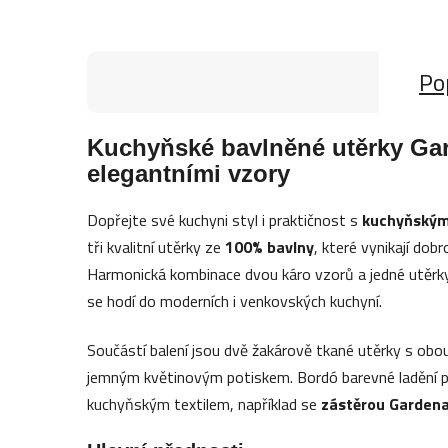
Po
Kuchyňské bavlněné utěrky Gar
elegantními vzory
Dopřejte své kuchyni styl i praktičnost s
kuchyňským
tři kvalitní utěrky ze
100% bavlny
, které vynikají do
Harmonická kombinace dvou káro vzorů a jedné utěrky
se hodí do moderních i venkovských kuchyní.
Součástí balení jsou dvě žakárově tkané utěrky s ob
jemným květinovým potiskem. Bordó barevné ladění p
kuchyňským textilem, například se
zástěrou Garden