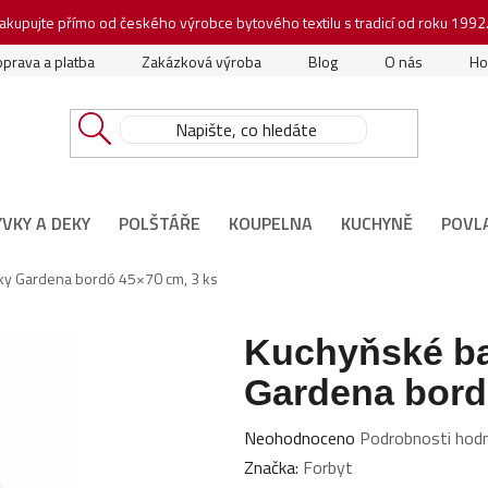
akupujte přímo od českého výrobce bytového textilu s tradicí od roku 1992
prava a platba
Zakázková výroba
Blog
O nás
Ho
ÝVKY A DEKY
POLŠTÁŘE
KOUPELNA
KUCHYNĚ
POVL
ky Gardena bordó 45×70 cm, 3 ks
Kuchyňské ba
Gardena bord
Průměrné
Neohodnoceno
Podrobnosti hod
hodnocení
Značka:
Forbyt