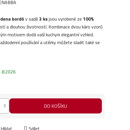
ENABBA
rdena bordó
v sadě
3 ks
jsou vyrobené ze
100%
ostí a dlouhou životností. Kombinace dvou káro vzorů
vým motivem dodá vaší kuchyni elegantní vzhled.
 každodenní používání a utěrky můžete sladit také se
1.8.2026
DO KOŠÍKU
Hlídat
Sdílet