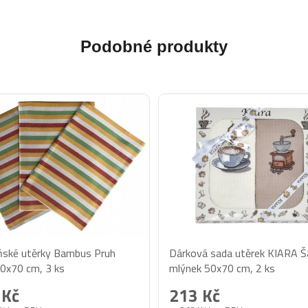
Podobné produkty
ské utěrky Bambus Pruh
Dárková sada utěrek KIARA Šá
50x70 cm, 3 ks
mlýnek 50x70 cm, 2 ks
 Kč
213 Kč