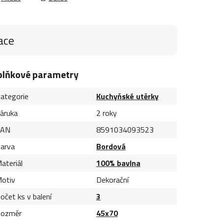
ace
plňkové parametry
ategorie
Kuchyňské utěrky
áruka
2 roky
EAN
8591034093523
arva
Bordová
ateriál
100% bavlna
otiv
Dekorační
očet ks v balení
3
ozměr
45x70