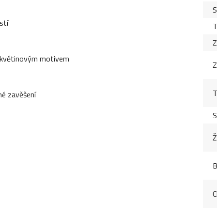
S
stí
T
Z
s květinovým motivem
Z
T
né zavěšení
S
Ž
B
C