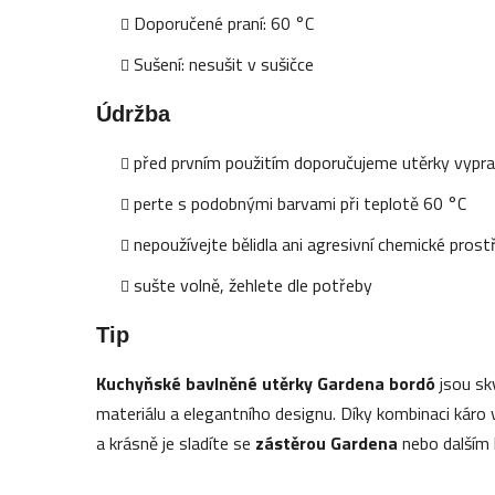
Doporučené praní: 60 °C
Sušení: nesušit v sušičce
Údržba
před prvním použitím doporučujeme utěrky vypr
perte s podobnými barvami při teplotě 60 °C
nepoužívejte bělidla ani agresivní chemické prost
sušte volně, žehlete dle potřeby
Tip
Kuchyňské bavlněné utěrky Gardena bordó
jsou sk
materiálu a elegantního designu. Díky kombinaci káro
a krásně je sladíte se
zástěrou Gardena
nebo dalším 