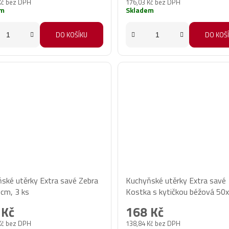
Kč bez DPH
176,03 Kč bez DPH
em
Skladem
DO KOŠÍKU
DO KOŠ
ské utěrky Extra savé Zebra
Kuchyňské utěrky Extra savé
cm, 3 ks
Kostka s kytičkou béžová 50
3 ks
 Kč
168 Kč
Kč bez DPH
138,84 Kč bez DPH