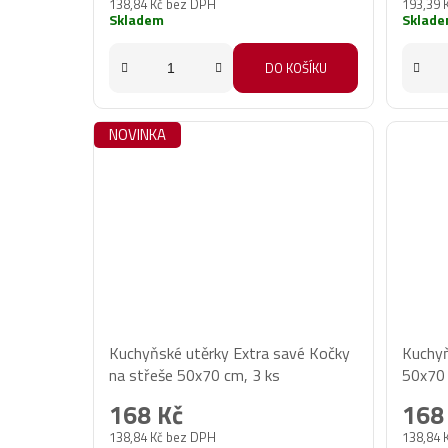
138,84 Kč bez DPH
193,39 
Skladem
Sklad
DO KOŠÍKU
NOVINKA
Kuchyňské utěrky Extra savé Kočky
Kuchyň
na střeše 50x70 cm, 3 ks
50x70 
168 Kč
168
138,84 Kč bez DPH
138,84 