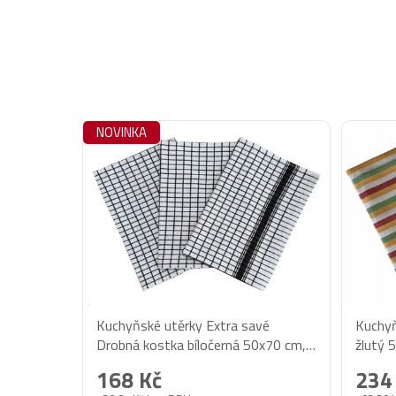
NOVINKA
Kuchyňské utěrky Extra savé
Kuchyň
Drobná kostka bíločerná 50x70 cm,
žlutý 
3 ks
168 Kč
234