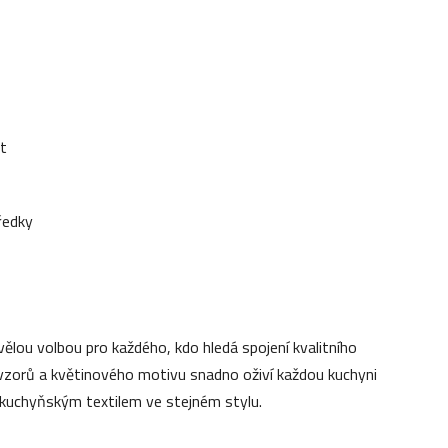
at
ředky
vělou volbou pro každého, kdo hledá spojení kvalitního
 vzorů a květinového motivu snadno oživí každou kuchyni
kuchyňským textilem ve stejném stylu.