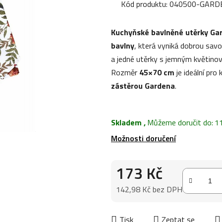
produktu
Kód produktu:
040500-GARD
je
0,0
Kuchyňské bavlněné utěrky Ga
z
bavlny
, která vyniká dobrou sav
5
a jedné utěrky s jemným květino
hvězdiček.
Rozměr
45×70 cm
je ideální pro
zástěrou Gardena
.
Skladem
,
Můžeme doručit do:
1
Možnosti doručení
173 Kč
142,98 Kč bez DPH
Měrná cena:
Tisk
Zeptat se