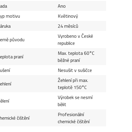
ada
Ano
yp motivu
Květinový
áruka
24 měsíců
Vyrobeno v České
emě původu
republice
Max. teplota 60°C
eplota praní
běžné praní
ušení
Nesušit v sušičce
Žehlení při max.
ehlení
teplotě 150°C
Výrobek se nesmí
ělení
bělit
Profesionální
hemické čištění
chemické čištění