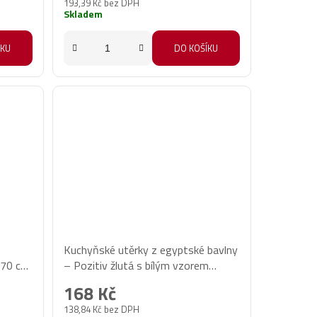
193,39 Kč bez DPH
Skladem
ÍKU
DO KOŠÍKU
Kuchyňské utěrky z egyptské bavlny
x70 cm,
– Pozitiv žlutá s bílým vzorem
50x70 cm, 3 ks
168 Kč
138,84 Kč bez DPH