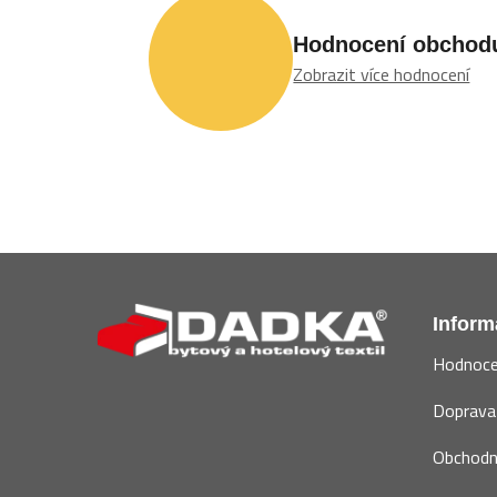
Hodnocení obchod
Zobrazit více hodnocení
Z
á
Inform
p
Hodnoce
a
t
Doprava 
í
Obchodn