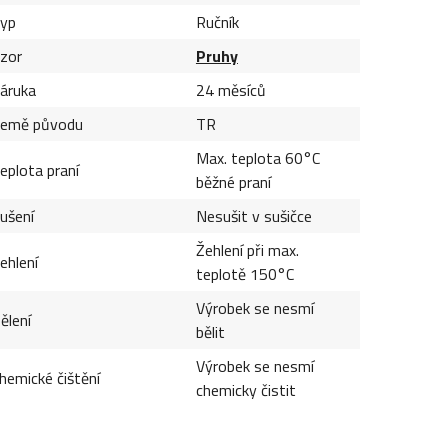
yp
Ručník
zor
Pruhy
áruka
24 měsíců
emě původu
TR
Max. teplota 60°C
eplota praní
běžné praní
ušení
Nesušit v sušičce
Žehlení při max.
ehlení
teplotě 150°C
Výrobek se nesmí
ělení
bělit
Výrobek se nesmí
hemické čištění
chemicky čistit