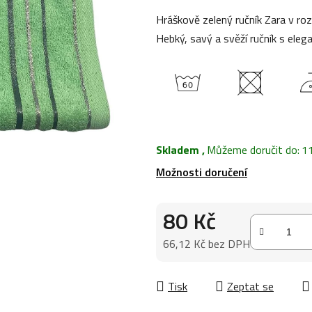
0,0
Hráškově zelený ručník Zara v r
z
Hebký, savý a svěží ručník s elega
5
hvězdiček.
Skladem
,
Můžeme doručit do:
1
Možnosti doručení
80 Kč
66,12 Kč bez DPH
Měrná cena:
Tisk
Zeptat se