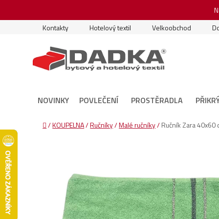
Přejít
N
na
obsah
Kontakty
Hotelový textil
Velkoobchod
Do
NOVINKY
POVLEČENÍ
PROSTĚRADLA
PŘIKR
Domů
/
KOUPELNA
/
Ručníky
/
Malé ručníky
/
Ručník Zara 40x60