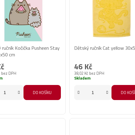
 ručník Kočička Pusheen Stay
Dětský ručník Cat yellow 30x
30x50 cm
Kč
46 Kč
č bez DPH
38,02 Kč bez DPH
em
Skladem
DO KOŠÍKU
DO KOŠ