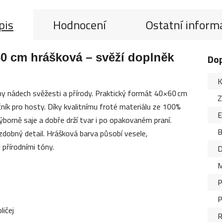
pis
Hodnocení
Ostatní inform
0 cm hrášková – svěží doplněk
Do
K
lny nádech svěžesti a přírody. Praktický formát 40×60 cm
Z
učník pro hosty. Díky kvalitnímu froté materiálu ze 100%
ýborně saje a dobře drží tvar i po opakovaném praní.
B
zdobný detail. Hrášková barva působí vesele,
 přírodními tóny.
D
M
P
P
ličej
R