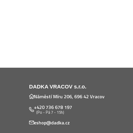
DADKA VRACOV s.r.o.
Náměstí Míru 206, 696 42 Vracov
+420 736 678 197
(Po - Pá 7 - 15h)
eshop@dadka.cz