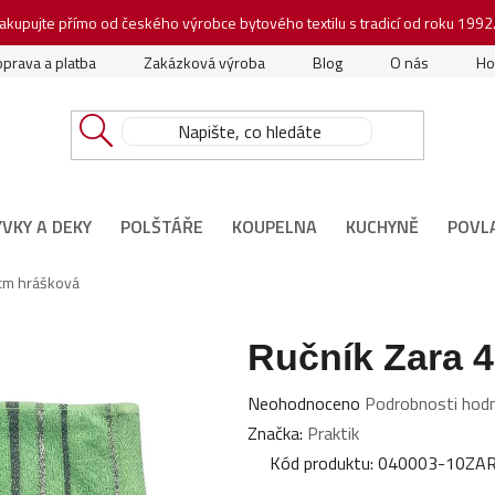
akupujte přímo od českého výrobce bytového textilu s tradicí od roku 1992
prava a platba
Zakázková výroba
Blog
O nás
Ho
ÝVKY A DEKY
POLŠTÁŘE
KOUPELNA
KUCHYNĚ
POVL
 cm hrášková
Ručník Zara 
Průměrné
Neohodnoceno
Podrobnosti hod
hodnocení
Značka:
Praktik
produktu
Kód produktu:
040003-10ZA
je