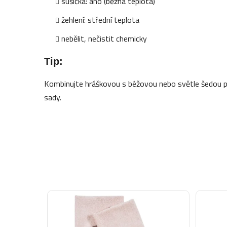
sušička: ano (běžná teplota)
žehlení: střední teplota
nebělit, nečistit chemicky
Tip:
Kombinujte hráškovou s béžovou nebo světle šedou pr
sady.