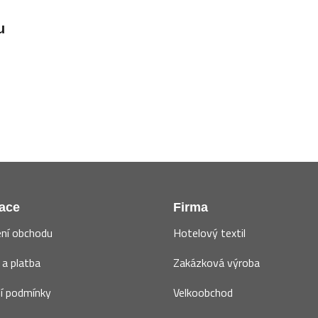
u
ace
Firma
ní obchodu
Hotelový textil
a platba
Zakázková výroba
í podmínky
Velkoobchod