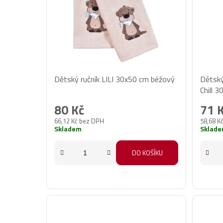
Dětský ručník LILI 30x50 cm béžový
Dětský
Chill 
80 Kč
71 
66,12 Kč bez DPH
58,68 K
Skladem
Sklad
DO KOŠÍKU