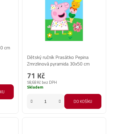
50 cm
Průměrné
Dětský ručník Prasátko Pepina
hodnocení
Zmrzlinová pyramida 30x50 cm
produktu
71 Kč
je
58,68 Kč bez DPH
5,0
Skladem
z
ÍKU
5
DO KOŠÍKU
hvězdiček.