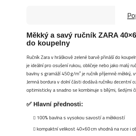
Po
Měkký a savý ručník ZARA 40×6
do koupelny
Ručník Zara v hráškově zelené barvě přináší do koupe
je ideální pro osušení rukou, obličeje nebo jako malý r
bavlny s gramáží 450 g/m² je ručník příjemně měkký, v
Jemná bordura v dolní části dodává ručníku decentní o
optimisticky a snadno se kombinuje s bílými, šedými či
✅ Hlavní přednosti:
100% bavlna s vysokou savostí a měkkostí
kompaktní velikost 40×60 cm vhodná na ruce i ob