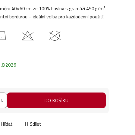
ozměru 40×60 cm ze 100% bavlny s gramáží 450 g/m².
ntní bordurou – ideální volba pro každodenní použití.
1.8.2026
DO KOŠÍKU
Hlídat
Sdílet