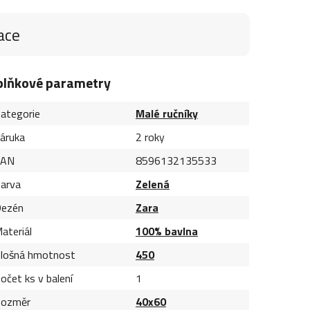
ace
plňkové parametry
ategorie
Malé ručníky
áruka
2 roky
EAN
8596132135533
arva
Zelená
ezén
Zara
ateriál
100% bavlna
lošná hmotnost
450
očet ks v balení
1
ozměr
40x60