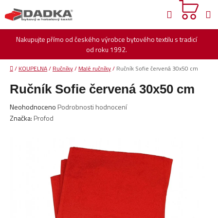
Přejít
Hledat
na
obsah
Nakupujte přímo od českého výrobce bytového textilu s tradicí
od roku 1992.
Domů
/
KOUPELNA
/
Ručníky
/
Malé ručníky
/
Ručník Sofie červená 30x50 cm
Ručník Sofie červená 30x50 cm
Průměrné
Neohodnoceno
Podrobnosti hodnocení
hodnocení
Značka:
Profod
produktu
je
0,0
z
5
hvězdiček.