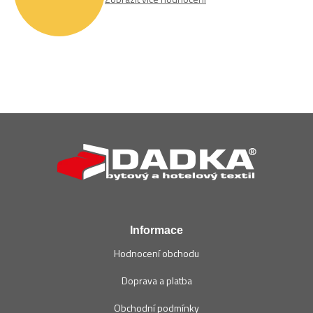
Z
á
p
a
t
í
Informace
Hodnocení obchodu
Doprava a platba
Obchodní podmínky