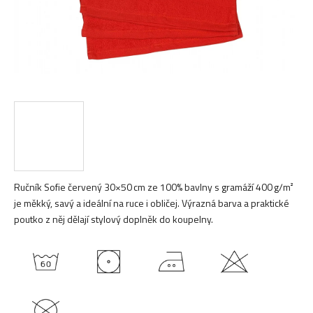
Ručník Sofie červený 30×50 cm ze 100% bavlny s gramáží 400 g/m²
je měkký, savý a ideální na ruce i obličej. Výrazná barva a praktické
poutko z něj dělají stylový doplněk do koupelny.