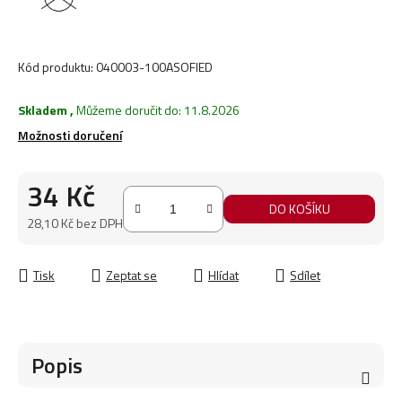
Kód produktu:
040003-100ASOFIED
Skladem
,
Můžeme doručit do:
11.8.2026
Možnosti doručení
34 Kč
DO KOŠÍKU
28,10 Kč bez DPH
Měrná cena:
Tisk
Zeptat se
Hlídat
Sdílet
Popis