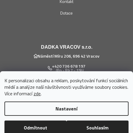
Kontakt
Dotace
DADKA VRACOV s.r.o.
Náměstí Míru 206, 696 42 Vracov
+420 736 678 197
(Po - Pá 7 - 15h)
K personalizaci obsahu a reklam, poskytování funkcí sociálních
eshop@dadka.cz
médií a analýze naší návštěvnosti využíváme soubory cookies.
Více informací
zde
.
Nastavení
Vytvořil Shoptet
Odmítnout
Souhlasím
Copyright 2026
DADKA VRACOV s.r.o.
. Všechna práva vyhrazena.