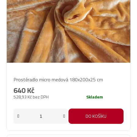
Průměrné
Prostěradlo micro medová 180x200x25 cm
hodnocení
produktu
640 Kč
je
528,93 Kč bez DPH
Skladem
5,0
z
5
DO KOŠÍKU
hvězdiček.