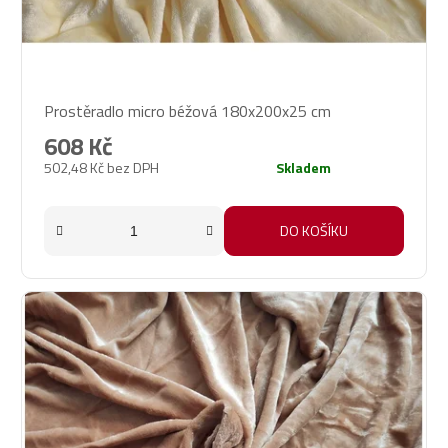
Průměrné
Prostěradlo micro béžová 180x200x25 cm
hodnocení
produktu
608 Kč
je
502,48 Kč bez DPH
Skladem
5,0
z
5
DO KOŠÍKU
hvězdiček.