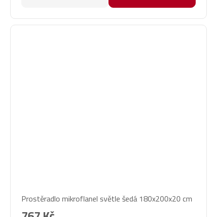
Průměrné
Prostěradlo mikroflanel světle šedá 180x200x20 cm
hodnocení
produktu
767 Kč