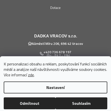
Dotace
DADKA VRACOV s.r.o.
Náměstí Míru 206, 696 42 Vracov
+420 736 678 197
(Po - Pá 7 - 15h)
K personalizaci obsahu a reklam, poskytování funkcí sociálních
eshop@dadka.cz
médií a analýze naší návštěvnosti využíváme soubory cookies.
Více informací
zde
.
Nastavení
Vytvořil Shoptet
Odmítnout
Souhlasím
Copyright 2026
DADKA VRACOV s.r.o.
. Všechna práva vyhrazena.
Upravit nastavení cookies