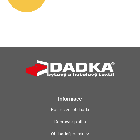
Z
á
p
a
t
í
Informace
Hodnocení obchodu
Doprava a platba
Obchodní podmínky