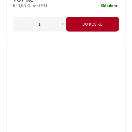
je
633,88 Kč bez DPH
Skladem
5,0
z
5
DO KOŠÍKU
hvězdiček.