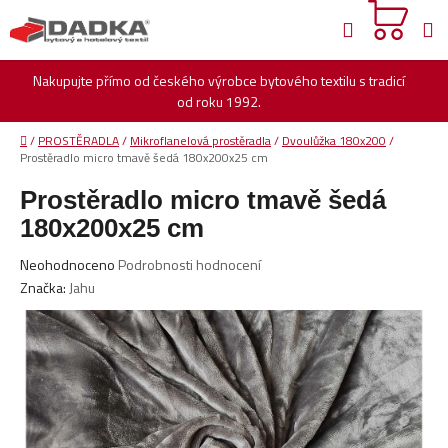
Přejít
Hledat
na
obsah
Nakupujte přímo od českého výrobce bytového textilu s tradicí
od roku 1992.
Domů
/
PROSTĚRADLA
/
Mikroflanelová prostěradla
/
Dvoulůžka 180x200
/
Prostěradlo micro tmavě šedá 180x200x25 cm
Prostěradlo micro tmavě šedá
180x200x25 cm
Průměrné
Neohodnoceno
Podrobnosti hodnocení
hodnocení
Značka:
Jahu
produktu
je
0,0
z
5
hvězdiček.