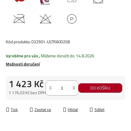
Kód produktu:
032901-ULTRA0025B
Vyrobíme pro vás
,
Můžeme doručit do:
14.8.2026
Možnosti doručení
1 423 Kč
DO KOŠÍKU
1 176,03 Kč bez DPH
Měrná cena:
Tisk
Zeptat se
Hlídat
Sdílet