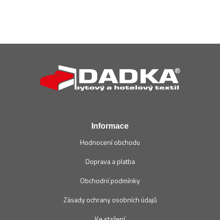
Z
á
p
a
t
í
Informace
Hodnocení obchodu
Doprava a platba
Obchodní podmínky
Zásady ochrany osobních údajů
Ke stažení