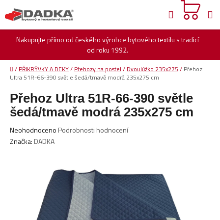
Přejít
Hledat
na
obsah
Nakupujte přímo od českého výrobce bytového textilu s tradicí
od roku 1992.
Domů
/
PŘIKRÝVKY A DEKY
/
Přehozy na postel
/
Dvoulůžko 235x275
/
Přehoz
Ultra 51R-66-390 světle šedá/tmavě modrá 235x275 cm
Přehoz Ultra 51R-66-390 světle
šedá/tmavě modrá 235x275 cm
Průměrné
Neohodnoceno
Podrobnosti hodnocení
hodnocení
Značka:
DADKA
produktu
je
0,0
z
5
hvězdiček.