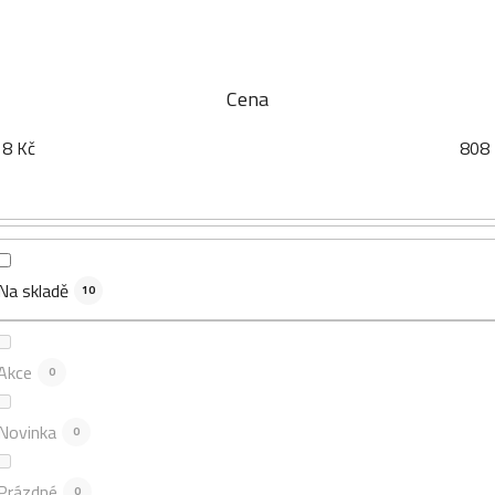
Cena
18
Kč
808
Na skladě
10
Akce
0
Novinka
0
Prázdné
0