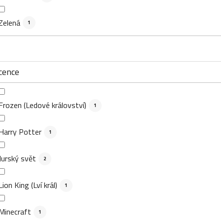
Zelená
1
cence
Frozen (Ledové království)
1
Harry Potter
1
Jurský svět
2
Lion King (Lví král)
1
Minecraft
1