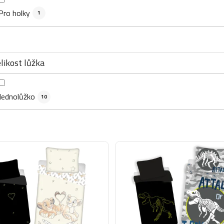
Pro holky
1
likost lůžka
Jednolůžko
10