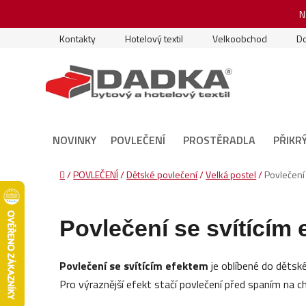
Přejít
N
na
obsah
Kontakty
Hotelový textil
Velkoobchod
Do
NOVINKY
POVLEČENÍ
PROSTĚRADLA
PŘIKR
Domů
/
POVLEČENÍ
/
Dětské povlečení
/
Velká postel
/
Povlečení
Povlečení se svítícím
Povlečení se svítícím efektem
je oblíbené do dětské
Pro výraznější efekt stačí povlečení před spaním na c