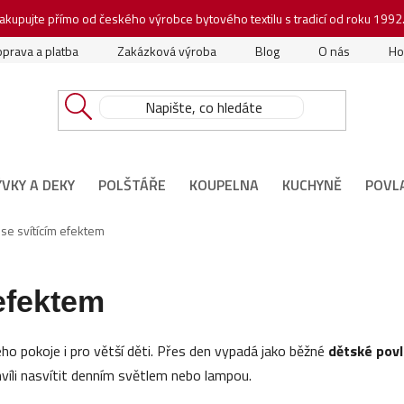
akupujte přímo od českého výrobce bytového textilu s tradicí od roku 1992
prava a platba
Zakázková výroba
Blog
O nás
Ho
ÝVKY A DEKY
POLŠTÁŘE
KOUPELNA
KUCHYNĚ
POVL
 se svítícím efektem
 efektem
ho pokoje i pro větší děti. Přes den vypadá jako běžné
dětské povl
hvíli nasvítit denním světlem nebo lampou.