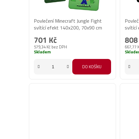
o
d
Povlečení Minecraft Jungle Fight
Povleč
u
svítící efekt 140x200, 70x90 cm
svítíc
k
t
701 Kč
808
ů
579,34 Kč bez DPH
667,77 
Skladem
Sklad
DO KOŠÍKU