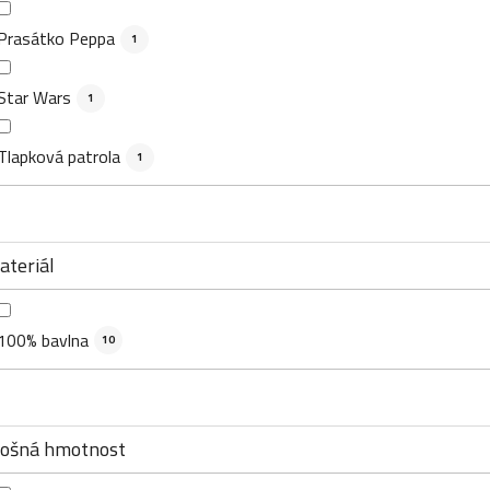
Prasátko Peppa
1
Star Wars
1
Tlapková patrola
1
ateriál
100% bavlna
10
lošná hmotnost