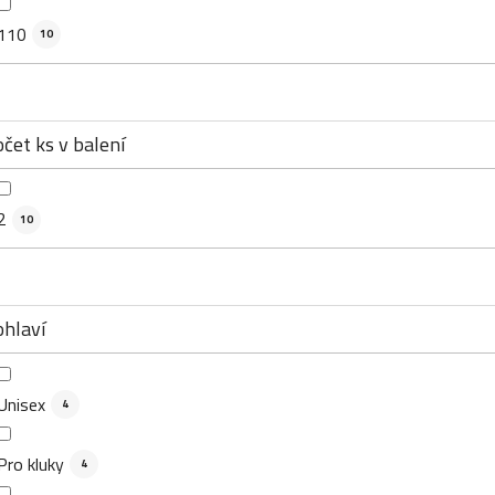
110
10
čet ks v balení
2
10
ohlaví
Unisex
4
Pro kluky
4