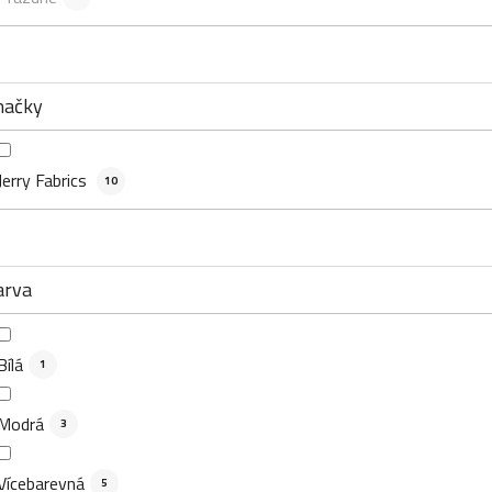
načky
Jerry Fabrics
10
arva
Bílá
1
Modrá
3
Vícebarevná
5