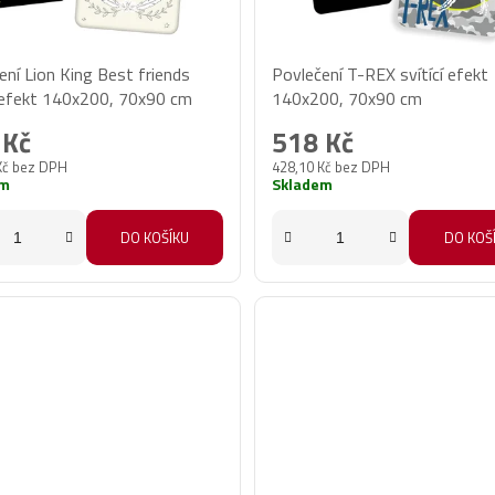
ení Lion King Best friends
Povlečení T-REX svítící efekt
í efekt 140x200, 70x90 cm
140x200, 70x90 cm
 Kč
518 Kč
Kč bez DPH
428,10 Kč bez DPH
em
Skladem
DO KOŠÍKU
DO KOŠ