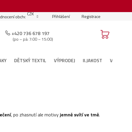
.
CZK
Přihlášení
Registrace
dnocení obchodu
Moje objednávka
Podmínky soutěže
+420 736 678 197
(po – pá: 7:00 – 15:00)
AKY
DĚTSKÝ TEXTIL
VÝPRODEJ
II.JAKOST
VÁNOČNÍ 
ečení
, po zhasnutí ale motivy
jemně svítí ve tmě
.