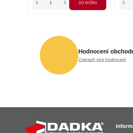
DO KOŠÍKU
Hodnocení obchod
Zobrazit více hodnocení
Z
á
Inform
p