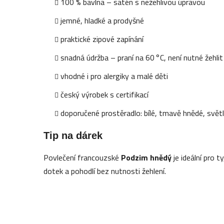
100 % bavlna – satén s nežehlivou úpravou
jemné, hladké a prodyšné
praktické zipové zapínání
snadná údržba – praní na 60 °C, není nutné žehlit
vhodné i pro alergiky a malé děti
český výrobek s certifikací
doporučené prostěradlo: bílé, tmavě hnědé, svět
Tip na dárek
Povlečení francouzské
Podzim hnědý
je ideální pro t
dotek a pohodlí bez nutnosti žehlení.