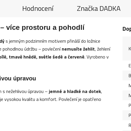
Hodnocení
Značka
DADKA
 více prostoru a pohodlí
Do
dý
s jemným podzimním motivem přináší do ložnice
K
je pohodlnou údržbu – povlečení
nemusíte žehlit
, žehlení
bílé, tmavě hnědé, světle šedé a červené
. Vyrobeno v
B
livou úpravou
M
n s nežehlivou úpravou –
jemné a hladké na dotek
,
M
je vysokou kvalitu a komfort. Povlečení je opatřeno
P
P
R