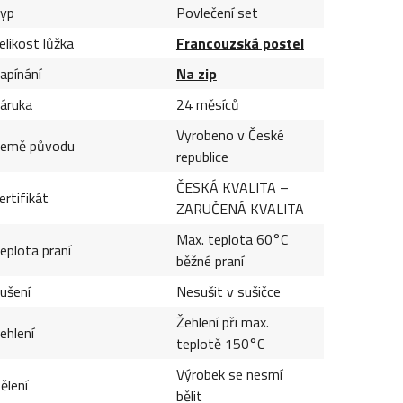
yp
Povlečení set
elikost lůžka
Francouzská postel
apínání
Na zip
áruka
24 měsíců
Vyrobeno v České
emě původu
republice
ČESKÁ KVALITA –
ertifikát
ZARUČENÁ KVALITA
Max. teplota 60°C
eplota praní
běžné praní
ušení
Nesušit v sušičce
Žehlení při max.
ehlení
teplotě 150°C
Výrobek se nesmí
ělení
bělit