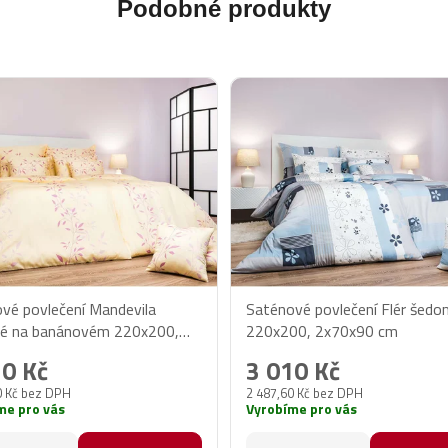
Podobné produkty
vé povlečení Mandevila
Saténové povlečení Flér šed
vé na banánovém 220x200,
220x200, 2x70x90 cm
90 cm
10 Kč
3 010 Kč
0 Kč bez DPH
2 487,60 Kč bez DPH
me pro vás
Vyrobíme pro vás