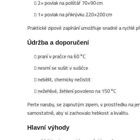
2× povlak na polštář 70×90 cm
1× povlak na přikrývku 220×200 cm
Praktické zipové zapínání umožňuje snadné a rychlé př
Údržba a doporučení
praní v pračce na 60 °C
nesmí se sušit v sušičce
nebělit, chemicky nečistit
nežehlivé, žehlení povoleno na 150 °C
Perte naruby, se zapnutým zipem, v prostředku na je
samostatně, aby si zachovalo hebkost a kvalitu.
Hlavní výhody