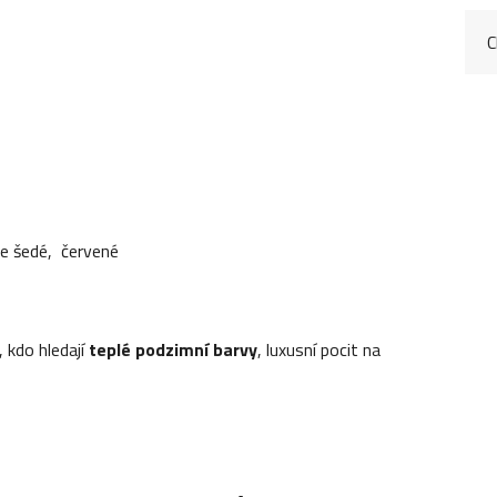
C
le šedé, červené
y, kdo hledají
teplé podzimní barvy
, luxusní pocit na