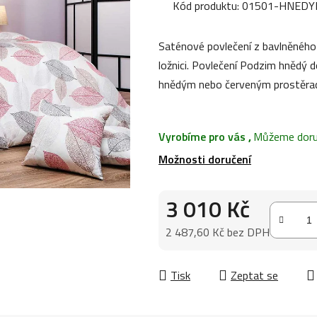
produktu
Kód produktu:
01501-HNEDY
je
0,0
Saténové povlečení z bavlněného 
z
ložnici. Povlečení Podzim hnědý
5
hnědým nebo červeným prostěrad
hvězdiček.
Vyrobíme pro vás
,
Můžeme doruč
Možnosti doručení
3 010 Kč
2 487,60 Kč bez DPH
Měrná cena:
Tisk
Zeptat se