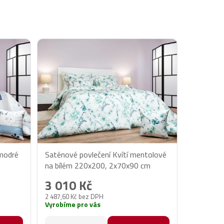
omodré
Saténové povlečení Kvítí mentolové
na bílém 220x200, 2x70x90 cm
3 010 Kč
2 487,60 Kč bez DPH
Vyrobíme pro vás