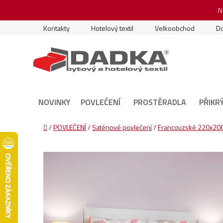
Přejít
N
na
obsah
Kontakty
Hotelový textil
Velkoobchod
Do
NOVINKY
POVLEČENÍ
PROSTĚRADLA
PŘIKR
Domů
/
POVLEČENÍ
/
Saténové povlečení
/
Francouzské 220x200