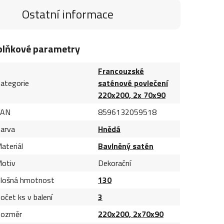
Ostatní informace
plňkové parametry
Francouzské
ategorie
saténové povlečení
220x200, 2x 70x90
EAN
8596132059518
arva
Hnědá
ateriál
Bavlněný satén
otiv
Dekorační
lošná hmotnost
130
očet ks v balení
3
ozměr
220x200, 2x70x90