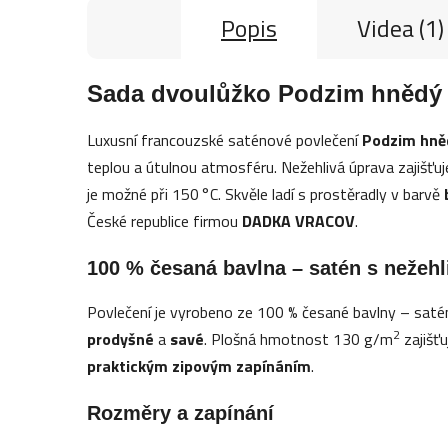
Popis
Videa (1)
Sada dvoulůžko Podzim hnědý –
Luxusní francouzské saténové povlečení
Podzim hně
teplou a útulnou atmosféru. Nežehlivá úprava zajišťu
je možné při 150 °C. Skvěle ladí s prostěradly v barvě
České republice firmou
DADKA VRACOV
.
100 % česaná bavlna – satén s nežeh
Povlečení je vyrobeno ze 100 % česané bavlny – saté
2
prodyšné
a
savé
. Plošná hmotnost 130 g/m
zajišťu
praktickým zipovým zapínáním
.
Rozměry a zapínání