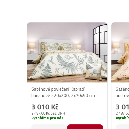
Saténové povlečení Kapradí
Saténo
banánové 220x200, 2x70x90 cm
pudro
2x70x
3 010 Kč
3 0
2 487,60 Kč bez DPH
2 487,6
Vyrobíme pro vás
Vyrobí