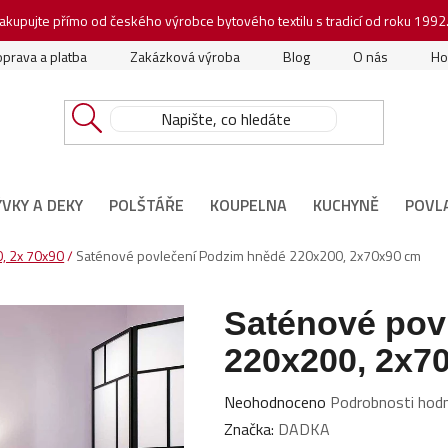
akupujte přímo od českého výrobce bytového textilu s tradicí od roku 1992
prava a platba
Zakázková výroba
Blog
O nás
Ho
ÝVKY A DEKY
POLŠTÁŘE
KOUPELNA
KUCHYNĚ
POVL
, 2x 70x90
/
Saténové povlečení Podzim hnědé 220x200, 2x70x90 cm
Saténové pov
220x200, 2x7
Průměrné
Neohodnoceno
Podrobnosti hod
hodnocení
Značka:
DADKA