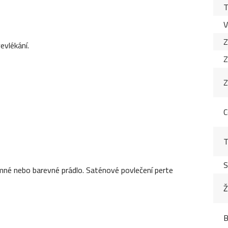
T
V
Z
evlékání.
Z
Z
C
T
S
mné nebo barevné prádlo. Saténové povlečení perte
Ž
B