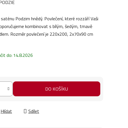
PODZIE
saténu Podzim hnědý. Povlečení, které rozzáří Vaši
 doporučujeme kombinovat s bílým, šedým, tmavě
lem. Rozměr povlečení je 220x200, 2x70x90 cm
it do:
14.8.2026
DO KOŠÍKU
Hlídat
Sdílet