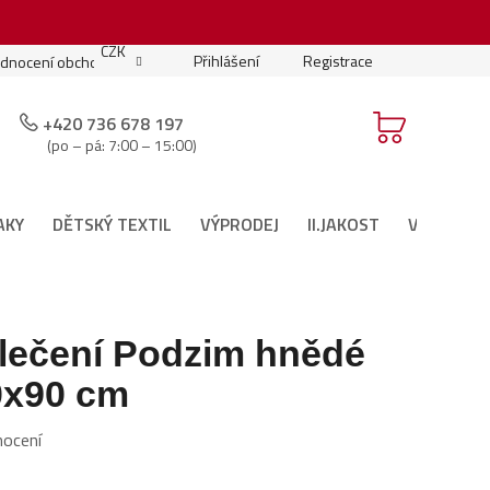
.
CZK
Přihlášení
Registrace
dnocení obchodu
Moje objednávka
Podmínky soutěže
+420 736 678 197
(po – pá: 7:00 – 15:00)
AKY
DĚTSKÝ TEXTIL
VÝPRODEJ
II.JAKOST
VÁNOČNÍ 
lečení Podzim hnědé
0x90 cm
nocení