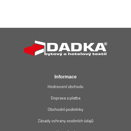
Z
á
p
a
t
í
Informace
Hodnocení obchodu
Doprava a platba
Obchodní podmínky
Zásady ochrany osobních údajů