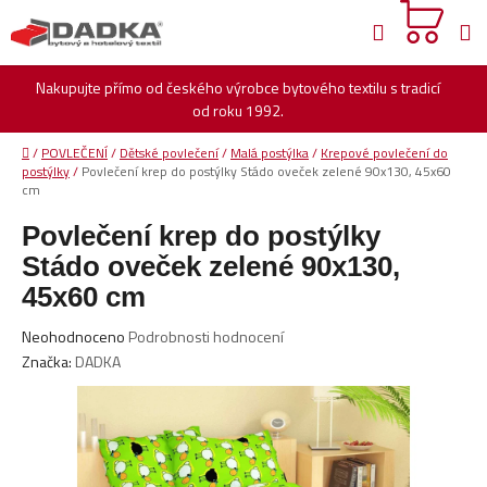
Přejít
Hledat
na
obsah
Nakupujte přímo od českého výrobce bytového textilu s tradicí
od roku 1992.
Domů
/
POVLEČENÍ
/
Dětské povlečení
/
Malá postýlka
/
Krepové povlečení do
postýlky
/
Povlečení krep do postýlky Stádo oveček zelené 90x130, 45x60
cm
Povlečení krep do postýlky
Stádo oveček zelené 90x130,
45x60 cm
Průměrné
Neohodnoceno
Podrobnosti hodnocení
hodnocení
Značka:
DADKA
produktu
je
0,0
z
5