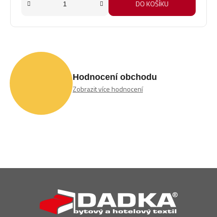
DO KOŠÍKU
Hodnocení obchodu
Zobrazit více hodnocení
Z
á
p
a