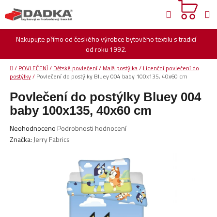
Přejít
Hledat
na
obsah
Nakupujte přímo od českého výrobce bytového textilu s tradicí
od roku 1992.
Domů
/
POVLEČENÍ
/
Dětské povlečení
/
Malá postýlka
/
Licenční povlečení do
postýlky
/
Povlečení do postýlky Bluey 004 baby 100x135, 40x60 cm
Povlečení do postýlky Bluey 004
baby 100x135, 40x60 cm
Průměrné
Neohodnoceno
Podrobnosti hodnocení
hodnocení
Značka:
Jerry Fabrics
produktu
je
0,0
z
5
hvězdiček.