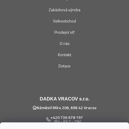
Zakázková výroba
Velkoobchod
Prodejní síť
O nás
Kontakt
Dotace
DADKA VRACOV s.r.o.
Náměstí Míru 206, 696 42 Vracov
+420 736 678 197
(Po - Pá 7 - 15h)