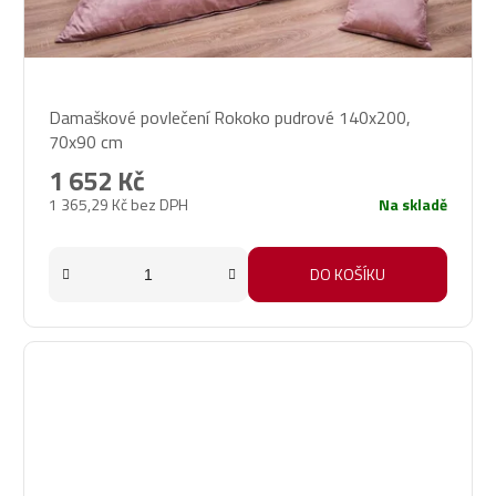
Průměrné
Damaškové povlečení Rokoko pudrové 140x200,
hodnocení
70x90 cm
produktu
je
1 652 Kč
5,0
1 365,29 Kč bez DPH
Na skladě
z
5
hvězdiček.
DO KOŠÍKU