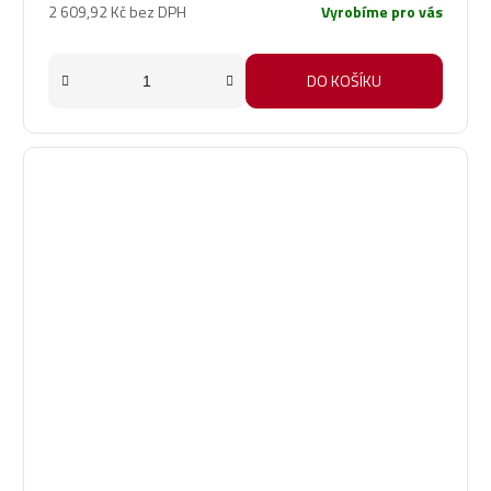
5,0
2 609,92 Kč bez DPH
Vyrobíme pro vás
z
5
hvězdiček.
DO KOŠÍKU