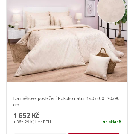
Průměrné
Damaškové povlečení Rokoko natur 140x200, 70x90
hodnocení
cm
produktu
je
1 652 Kč
5,0
1 365,29 Kč bez DPH
Na skladě
z
5