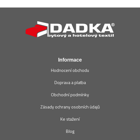
Z
á
p
a
t
í
Informace
Hodnocení obchodu
Doprava a platba
Obchodní podmínky
Zásady ochrany osobních údajů
Ke stažení
Blog