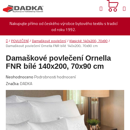
Přejít
Hledat
na
obsah
Nakupujte přímo od českého výrobce bytového textilu s tradicí
od roku 1992.
Domů
/
POVLEČENÍ
/
Damaškové povlečení
/
Klasické 140x200, 70x90
/
Damaškové povlečení Ornella FNR bílé 140x200, 70x90 cm
Damaškové povlečení Ornella
FNR bílé 140x200, 70x90 cm
Průměrné
Neohodnoceno
Podrobnosti hodnocení
hodnocení
Značka:
DADKA
produktu
je
0,0
z
5
hvězdiček.