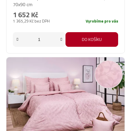
70x90 cm
produktu
je
1 652 Kč
5,0
1 365,29 Kč bez DPH
Vyrobíme pro vás
z
5
hvězdiček.
DO KOŠÍKU