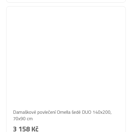
Průměrné
Damaškové povlečení Ornella šedé DUO 140x200,
hodnocení
70x90 cm
produktu
je
3 158 Kč