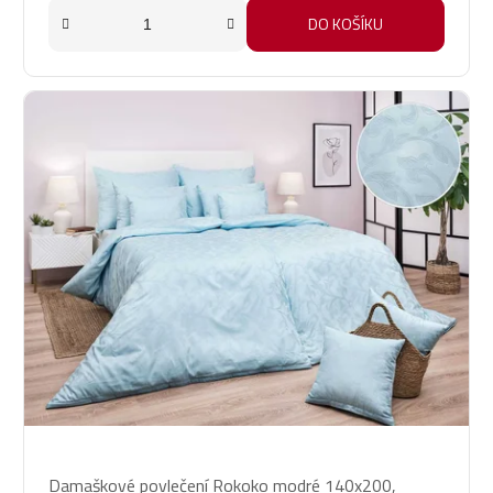
hvězdiček.
DO KOŠÍKU
Průměrné
Damaškové povlečení Rokoko modré 140x200,
hodnocení