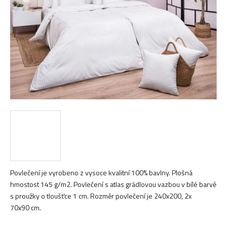
hvězdiček.
Povlečení je vyrobeno z vysoce kvalitní 100% bavlny. Plošná
hmostost 145 g/m2. Povlečení s atlas grádlovou vazbou v bílé barvě
s proužky o tloušťce 1 cm. Rozměr povlečení je 240x200, 2x
70x90 cm.