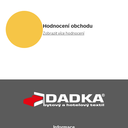
Hodnocení obchodu
Zobrazit více hodnocení
Z
á
p
a
t
í
Informace