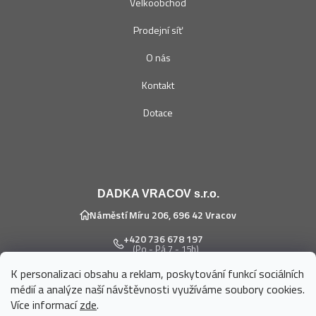
Velkoobchod
Prodejní síť
O nás
Kontakt
Dotace
DADKA VRACOV s.r.o.
Náměstí Míru 206, 696 42 Vracov
+420 736 678 197
(Po - Pá 7 - 15h)
K personalizaci obsahu a reklam, poskytování funkcí sociálních
eshop@dadka.cz
médií a analýze naší návštěvnosti využíváme soubory cookies.
Více informací
zde
.