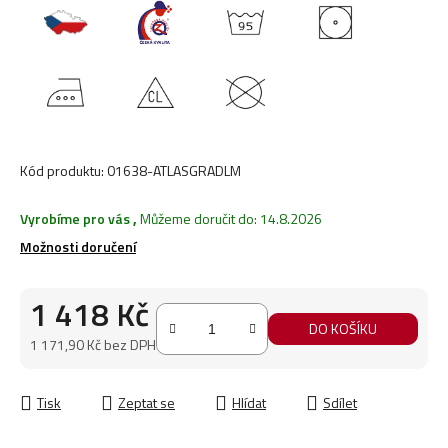
Kód produktu:
01638-ATLASGRADLM
Vyrobíme pro vás
,
Můžeme doručit do:
14.8.2026
Možnosti doručení
1 418 Kč
DO KOŠÍKU
1 171,90 Kč bez DPH
Měrná cena:
Tisk
Zeptat se
Hlídat
Sdílet