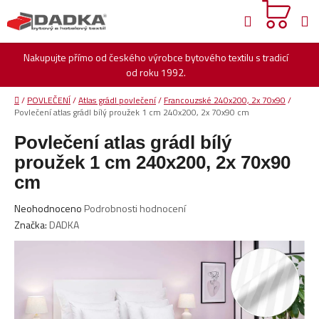
Přejít
Hledat
na
obsah
Nakupujte přímo od českého výrobce bytového textilu s tradicí
od roku 1992.
Domů
/
POVLEČENÍ
/
Atlas grádl povlečení
/
Francouzské 240x200, 2x 70x90
/
Povlečení atlas grádl bílý proužek 1 cm 240x200, 2x 70x90 cm
Povlečení atlas grádl bílý
proužek 1 cm 240x200, 2x 70x90
cm
Průměrné
Neohodnoceno
Podrobnosti hodnocení
hodnocení
Značka:
DADKA
produktu
je
0,0
z
5