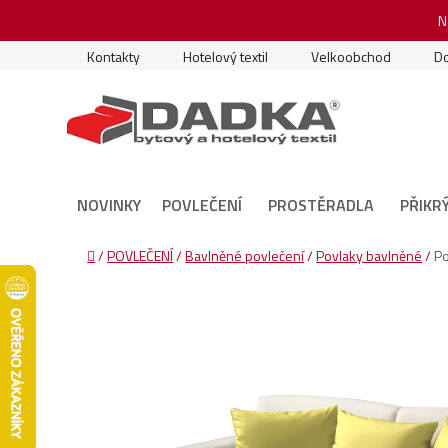
Přejít
N
na
obsah
Kontakty
Hotelový textil
Velkoobchod
Do
NOVINKY
POVLEČENÍ
PROSTĚRADLA
PŘIKR
Domů
/
POVLEČENÍ
/
Bavlněné povlečení
/
Povlaky bavlněné
/
Po