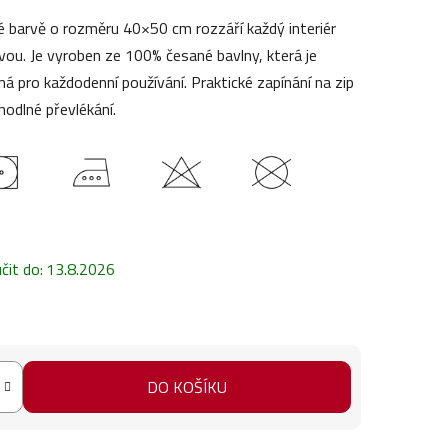
té barvě o rozměru 40×50 cm rozzáří každý interiér
vou. Je vyroben ze 100% česané bavlny, která je
á pro každodenní používání. Praktické zapínání na zip
hodlné převlékání.
it do:
13.8.2026
DO KOŠÍKU