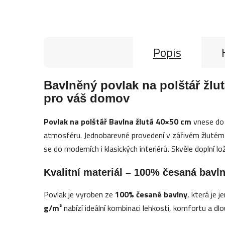
Popis
Bavlněný povlak na polštář žlu
pro váš domov
Povlak na polštář Bavlna žlutá 40×50 cm
vnese do 
atmosféru. Jednobarevné provedení v zářivém žlutém 
se do moderních i klasických interiérů. Skvěle doplní lo
Kvalitní materiál – 100% česaná bavl
Povlak je vyroben ze
100% česané bavlny
, která je 
g/m²
nabízí ideální kombinaci lehkosti, komfortu a dlo