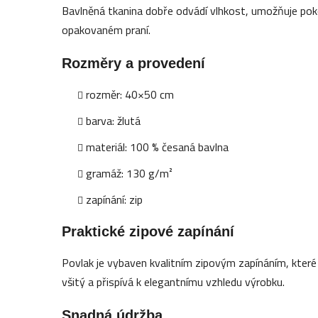
Bavlněná tkanina dobře odvádí vlhkost, umožňuje poko
opakovaném praní.
Rozměry a provedení
rozměr: 40×50 cm
barva: žlutá
materiál: 100 % česaná bavlna
gramáž: 130 g/m²
zapínání: zip
Praktické zipové zapínání
Povlak je vybaven kvalitním zipovým zapínáním, které
všitý a přispívá k elegantnímu vzhledu výrobku.
Snadná údržba