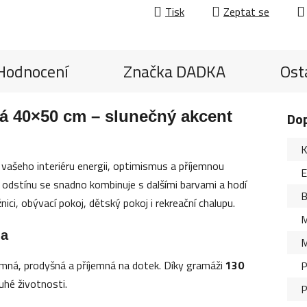
Tisk
Zeptat se
Hodnocení
Značka
DADKA
Ost
tá 40×50 cm – slunečný akcent
Do
K
vašeho interiéru energii, optimismus a příjemnou
odstínu se snadno kombinuje s dalšími barvami a hodí
B
žnici, obývací pokoj, dětský pokoj i rekreační chalupu.
M
na
M
jemná, prodyšná a příjemná na dotek. Díky gramáži
130
P
uhé životnosti.
P