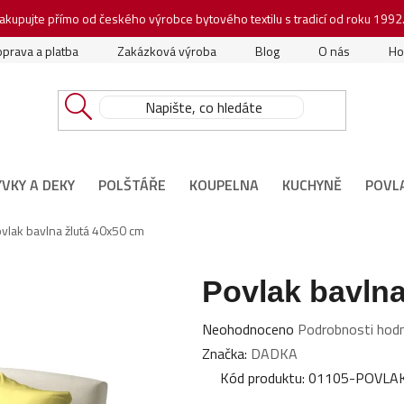
akupujte přímo od českého výrobce bytového textilu s tradicí od roku 1992
prava a platba
Zakázková výroba
Blog
O nás
Ho
ÝVKY A DEKY
POLŠTÁŘE
KOUPELNA
KUCHYNĚ
POVL
vlak bavlna žlutá 40x50 cm
Povlak bavlna
Průměrné
Neohodnoceno
Podrobnosti hod
hodnocení
Značka:
DADKA
produktu
Kód produktu:
01105-POVLA
je