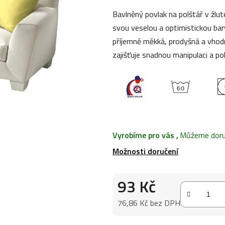
0,0
Bavlněný povlak na polštář v žlu
z
svou veselou a optimistickou bar
5
příjemně měkká, prodyšná a vhodn
hvězdiček.
zajišťuje snadnou manipulaci a po
Vyrobíme pro vás
,
Můžeme doruč
Možnosti doručení
93 Kč
76,86 Kč bez DPH
Měrná cena: