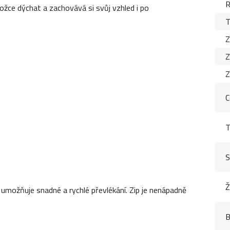
R
žce dýchat a zachovává si svůj vzhled i po
T
Z
Z
Z
C
T
S
Ž
 umožňuje snadné a rychlé převlékání. Zip je nenápadně
B