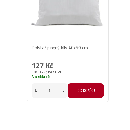
Průměrné
Polštář plněný bílý 40x50 cm
hodnocení
produktu
127 Kč
je
104,96 Kč bez DPH
5,0
Na skladě
z
5
DO KOŠÍKU
hvězdiček.