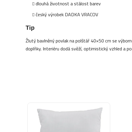
dlouhá životnost a stálost barev
český výrobek DADKA VRACOV
Tip
Žlutý bavlněný povlak na polštář 40×50 cm se výborně
doplňky. Interiéru dodá svěží, optimistický vzhled a p