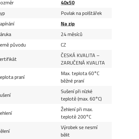
ozměr
40x50
yp
Povlak na polštářek
apínání
Na zip
áruka
24 měsíců
emě původu
CZ
ČESKÁ KVALITA –
ertifikát
ZARUČENÁ KVALITA
Max. teplota 60°C
eplota praní
běžné praní
Sušení při nízké
ušení
teplotě (max. 60°C)
Žehlení při max.
ehlení
teplotě 200°C
Výrobek se nesmí
ělení
bělit