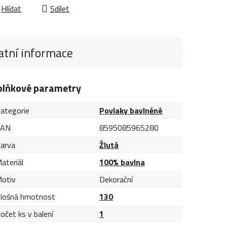
Hlídat
Sdílet
atní informace
plňkové parametry
ategorie
Povlaky bavlněné
EAN
8595085965280
arva
Žlutá
ateriál
100% bavlna
otiv
Dekorační
lošná hmotnost
130
očet ks v balení
1