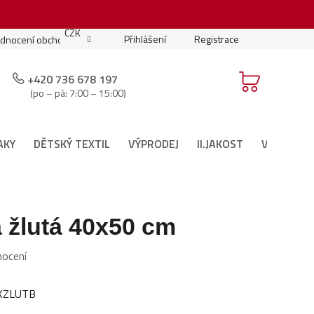
.
CZK
Přihlášení
Registrace
dnocení obchodu
Moje objednávka
Podmínky soutěže
+420 736 678 197
(po – pá: 7:00 – 15:00)
AKY
DĚTSKÝ TEXTIL
VÝPRODEJ
II.JAKOST
VÁNOČNÍ 
 žlutá 40x50 cm
nocení
KZLUTB