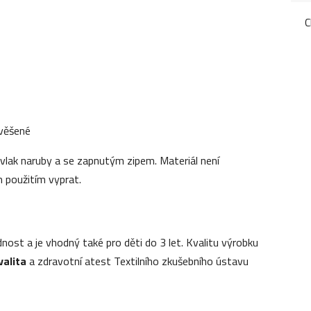
C
avěšené
vlak naruby a se zapnutým zipem. Materiál není
 použitím vyprat.
ost a je vhodný také pro děti do 3 let. Kvalitu výrobku
valita
a zdravotní atest Textilního zkušebního ústavu