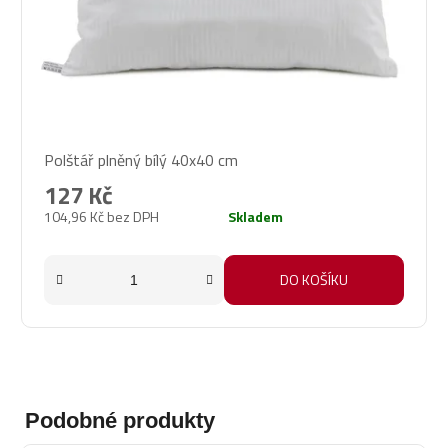
Průměrné
Polštář plněný bílý 40x40 cm
hodnocení
produktu
127 Kč
je
104,96 Kč bez DPH
Skladem
4,8
z
5
DO KOŠÍKU
hvězdiček.
Podobné produkty