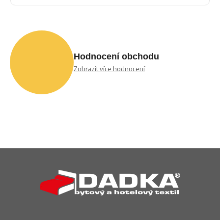
Hodnocení obchodu
Zobrazit více hodnocení
Z
á
p
a
t
í