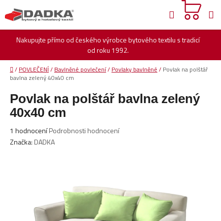
Přejít
Hledat
na
obsah
Nakupujte přímo od českého výrobce bytového textilu s tradicí
od roku 1992.
Domů
/
POVLEČENÍ
/
Bavlněné povlečení
/
Povlaky bavlněné
/
Povlak na polštář
bavlna zelený 40x40 cm
Povlak na polštář bavlna zelený
40x40 cm
Průměrné
1 hodnocení
Podrobnosti hodnocení
hodnocení
Značka:
DADKA
produktu
je
1,0
z
5
hvězdiček.