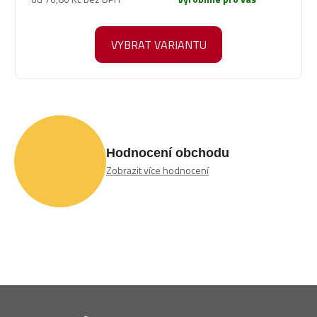
5,0
z
5
VYBRAT VARIANTU
hvězdiček.
Hodnocení obchodu
Zobrazit více hodnocení
Z
á