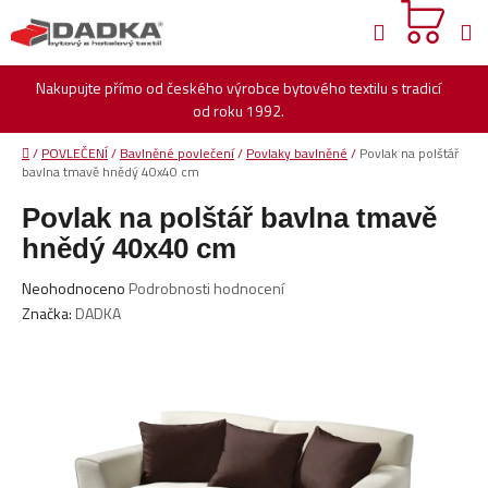
Přejít
Hledat
na
obsah
Nakupujte přímo od českého výrobce bytového textilu s tradicí
od roku 1992.
Domů
/
POVLEČENÍ
/
Bavlněné povlečení
/
Povlaky bavlněné
/
Povlak na polštář
bavlna tmavě hnědý 40x40 cm
Povlak na polštář bavlna tmavě
hnědý 40x40 cm
Průměrné
Neohodnoceno
Podrobnosti hodnocení
hodnocení
Značka:
DADKA
produktu
je
0,0
z
5
hvězdiček.