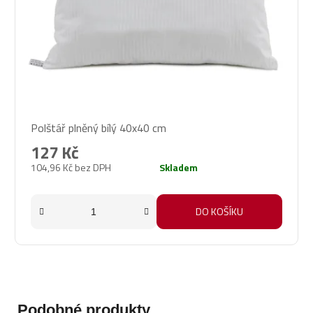
Průměrné
Polštář plněný bílý 40x40 cm
hodnocení
produktu
127 Kč
je
104,96 Kč bez DPH
Skladem
4,8
z
5
DO KOŠÍKU
hvězdiček.
Podobné produkty