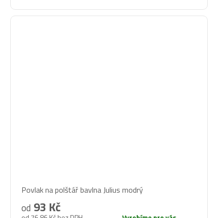
Průměrné
Povlak na polštář bavlna Julius modrý
hodnocení
produktu
93 Kč
od
je
od 76,86 Kč bez DPH
Vyrobíme pro vás