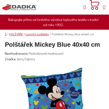
Přejít
Hledat
na
obsah
Nakupujte přímo od českého výrobce bytového textilu s tradicí
od roku 1992.
Domů
/
POLŠTÁŘE
/
Licenční polštářky
/
Polštářek Mickey Blue 40x40 cm
Polštářek Mickey Blue 40x40 cm
Průměrné
Neohodnoceno
Podrobnosti hodnocení
hodnocení
Značka:
Jerry Fabrics
produktu
je
0,0
z
5
hvězdiček.