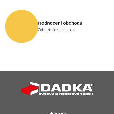
Hodnocení obchodu
Zobrazit více hodnocení
Z
á
p
a
t
í
Informace