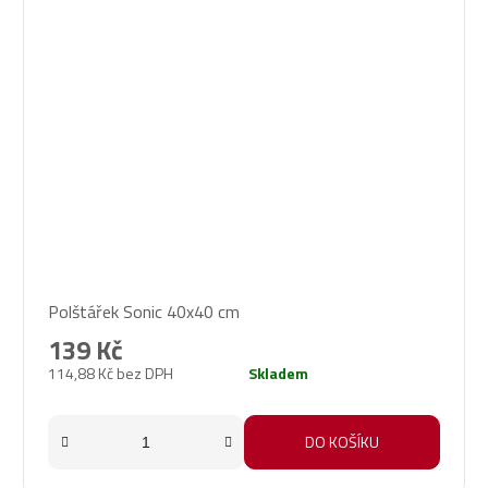
Průměrné
Polštářek Sonic 40x40 cm
hodnocení
produktu
139 Kč
je
114,88 Kč bez DPH
Skladem
5,0
z
5
DO KOŠÍKU
hvězdiček.