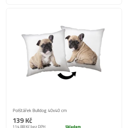
Průměrné
Polštářek Bulldog 40x40 cm
hodnocení
produktu
139 Kč
je
114,88 Kč bez DPH
Skladem