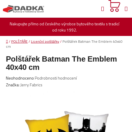
Přejít
Hledat
na
obsah
Nakupujte přímo od českého výrobce bytového textilu s tradicí
od roku 1992.
Domů
/
POLŠTÁŘE
/
Licenční polštářky
/
Polštářek Batman The Emblem 40x40
cm
Polštářek Batman The Emblem
40x40 cm
Průměrné
Neohodnoceno
Podrobnosti hodnocení
hodnocení
Značka:
Jerry Fabrics
produktu
je
0,0
z
5
hvězdiček.