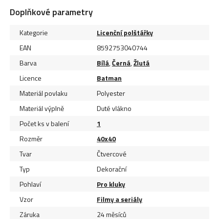
Doplňkové parametry
Kategorie
Licenční polštářky
EAN
8592753040744
Barva
Bílá
,
Černá
,
Žlutá
Licence
Batman
Materiál povlaku
Polyester
Materiál výplně
Duté vlákno
Počet ks v balení
1
Rozměr
40x40
Tvar
Čtvercové
Typ
Dekorační
Pohlaví
Pro kluky
Vzor
Filmy a seriály
Záruka
24 měsíců