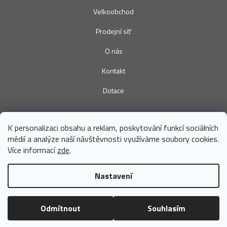
Velkoobchod
Prodejní síť
O nás
Kontakt
Dotace
K personalizaci obsahu a reklam, poskytování funkcí sociálních
médií a analýze naší návštěvnosti využíváme soubory cookies.
Více informací
zde
.
DADKA VRACOV s.r.o.
Náměstí Míru 206, 696 42 Vracov
Nastavení
+420 736 678 197
(Po - Pá 7 - 15h)
eshop@dadka.cz
Odmítnout
Souhlasím