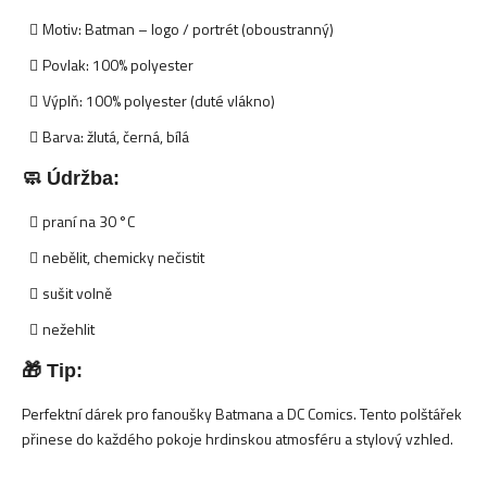
Motiv: Batman – logo / portrét (oboustranný)
Povlak: 100% polyester
Výplň: 100% polyester (duté vlákno)
Barva: žlutá, černá, bílá
🧼 Údržba:
praní na 30 °C
nebělit, chemicky nečistit
sušit volně
nežehlit
🎁 Tip:
Perfektní dárek pro fanoušky Batmana a DC Comics. Tento polštářek
přinese do každého pokoje hrdinskou atmosféru a stylový vzhled.