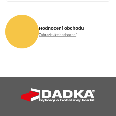
Hodnocení obchodu
Zobrazit více hodnocení
Z
á
p
a
t
í