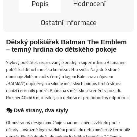
Popis
Hodnocení
Ostatní informace
Dětský polštářek Batman The Emblem
– temný hrdina do dětského pokoje
Stylový polštářek inspirovaný ikonickým superhrdinou Batmanem
potěší každého fanouška komiksového světa. Na jedné straně
dominuje žluté pozadí s černým logem Batmana a nápisem
„BATMAN“, doplněným o siluety městských budov. Druhá strana
nabízí černobílý portrét Batmana s městskou scenérií v pozadí.
Rozměr 40×40 cm, ideální jako dekorace i pro pohodlný odpočinek.
🎭 Dvě strany, dva styly
Oboustranný design umožňuje snadnou změnu vzhledu podle
nálady – výrazné logo na žlutém podkladu nebo umělecký černobílý
portrét. Skvělý doplněk do pokoje každého fanouška DC Comics.