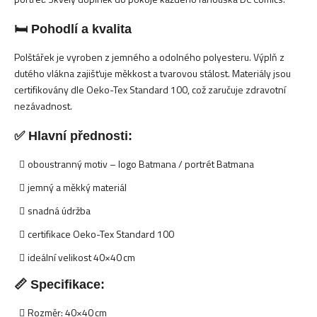
🛏️ Pohodlí a kvalita
Polštářek je vyroben z jemného a odolného polyesteru. Výplň z
dutého vlákna zajišťuje měkkost a tvarovou stálost. Materiály jsou
certifikovány dle Oeko-Tex Standard 100, což zaručuje zdravotní
nezávadnost.
✅ Hlavní přednosti:
oboustranný motiv – logo Batmana / portrét Batmana
jemný a měkký materiál
snadná údržba
certifikace Oeko-Tex Standard 100
ideální velikost 40×40 cm
📏 Specifikace:
Rozměr: 40×40 cm