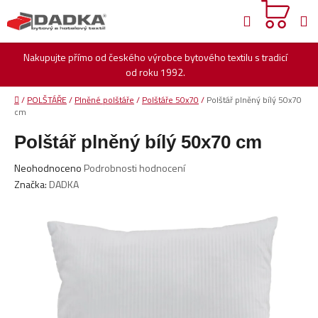
Přejít
Hledat
na
obsah
Nakupujte přímo od českého výrobce bytového textilu s tradicí
od roku 1992.
Domů
/
POLŠTÁŘE
/
Plněné polštáře
/
Polštáře 50x70
/
Polštář plněný bílý 50x70
cm
Polštář plněný bílý 50x70 cm
Průměrné
Neohodnoceno
Podrobnosti hodnocení
hodnocení
Značka:
DADKA
produktu
je
0,0
z
5
hvězdiček.