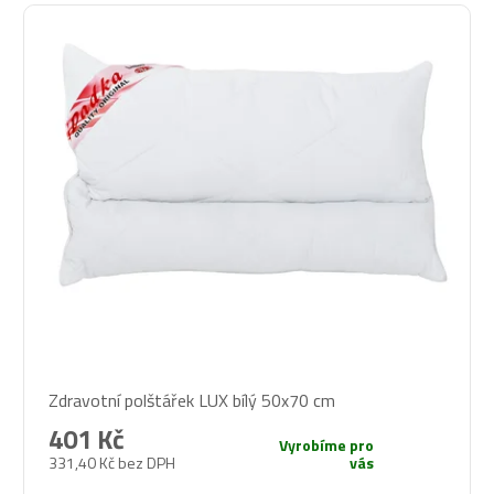
Průměrné
Zdravotní polštářek LUX bílý 50x70 cm
hodnocení
produktu
401 Kč
Vyrobíme pro
je
331,40 Kč bez DPH
vás
5,0