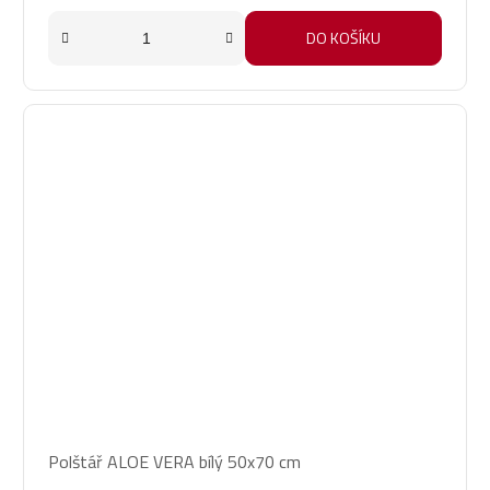
z
5
DO KOŠÍKU
hvězdiček.
Polštář ALOE VERA bílý 50x70 cm