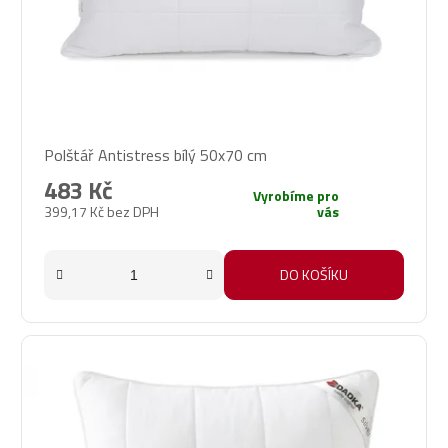
Průměrné
Polštář Antistress bílý 50x70 cm
hodnocení
produktu
483 Kč
Vyrobíme pro
je
399,17 Kč bez DPH
vás
5,0
z
5
DO KOŠÍKU
hvězdiček.