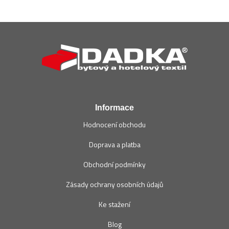
Z
á
p
a
t
í
Informace
Hodnocení obchodu
Doprava a platba
Obchodní podmínky
Zásady ochrany osobních údajů
Ke stažení
Blog