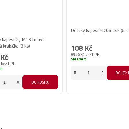
Dětský kapesník C06 tisk (6 k
ěrné
 kapesníky M13 tmavé
cení
 krabička (3 ks)
108 Kč
ktu
89,26 Kč bez DPH
 Kč
Skladem
č bez DPH
em
DO KOŠ
DO KOŠÍKU
iček.