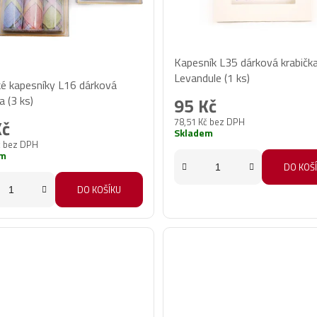
Kapesník L35 dárková krabičk
ěrné
Levandule (1 ks)
 kapesníky L16 dárková
cení
a (3 ks)
95 Kč
ktu
78,51 Kč bez DPH
Kč
Skladem
č bez DPH
em
DO KOŠ
DO KOŠÍKU
iček.