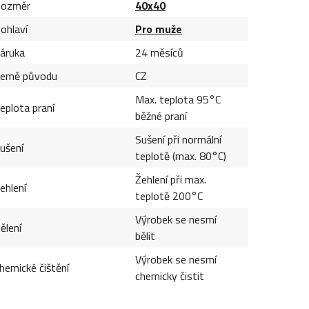
ozměr
40x40
ohlaví
Pro muže
áruka
24 měsíců
emě původu
CZ
Max. teplota 95°C
eplota praní
běžné praní
Sušení při normální
ušení
teplotě (max. 80°C)
Žehlení při max.
ehlení
teplotě 200°C
Výrobek se nesmí
ělení
bělit
Výrobek se nesmí
hemické čištění
chemicky čistit