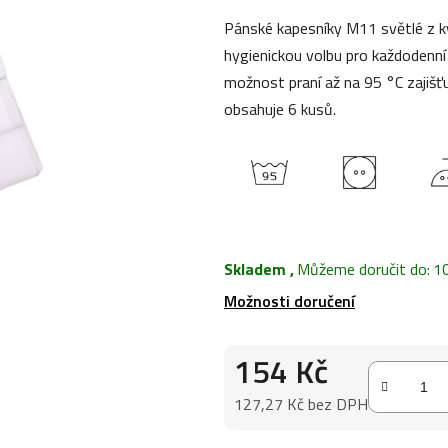
4,0
Pánské kapesníky M11 světlé z kv
z
hygienickou volbu pro každodenní 
5
možnost praní až na 95 °C zajišťu
hvězdiček.
obsahuje 6 kusů.
Skladem
,
Můžeme doručit do:
1
Možnosti doručení
154 Kč
127,27 Kč bez DPH
Měrná cena: