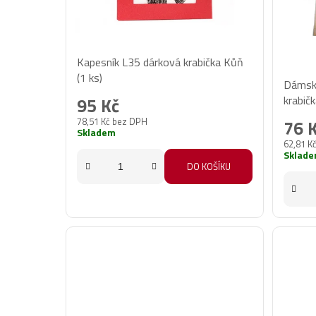
Kapesník L35 dárková krabička Kůň
Prům
(1 ks)
Dámské
hodno
krabičk
95 Kč
produ
78,51 Kč bez DPH
76 
je
Skladem
62,81 K
5,0
Sklad
z
DO KOŠÍKU
5
hvězd