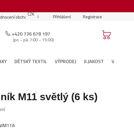
.
CZK
Přihlášení
Registrace
dnocení obchodu
Moje objednávka
Podmínky soutěže
+420 736 678 197
(po – pá: 7:00 – 15:00)
AKY
DĚTSKÝ TEXTIL
VÝPRODEJ
II.JAKOST
VÁNOČNÍ 
ík M11 světlý (6 ks)
ení
NIM11A