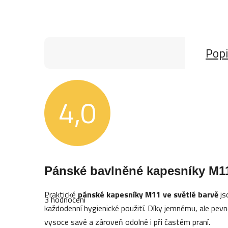
Pop
4,0
Průměrné
Pánské bavlněné kapesníky M11 
hodnocení
produktu
je
Praktické
pánské kapesníky M11 ve světlé barvě
js
4,0
3 hodnocení
z
každodenní hygienické použití. Díky jemnému, ale pev
5
vysoce savé a zároveň odolné i při častém praní.
hvězdiček.