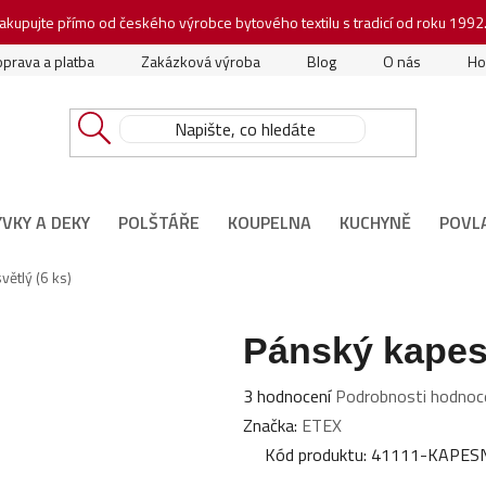
akupujte přímo od českého výrobce bytového textilu s tradicí od roku 1992
prava a platba
Zakázková výroba
Blog
O nás
Ho
ÝVKY A DEKY
POLŠTÁŘE
KOUPELNA
KUCHYNĚ
POVL
ětlý (6 ks)
Pánský kapesn
Průměrné
3 hodnocení
Podrobnosti hodnoc
hodnocení
Značka:
ETEX
produktu
Kód produktu:
41111-KAPES
je