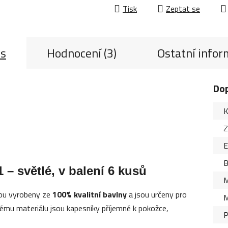
Tisk
Zeptat se
is
Hodnocení (3)
Ostatní info
Do
K
Z
B
– světlé, v balení 6 kusů
M
ou vyrobeny ze
100% kvalitní bavlny
a jsou určeny pro
M
nému materiálu jsou kapesníky příjemné k pokožce,
P