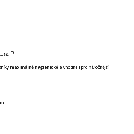
°C
ax. 80
sníky
maximálně hygienické
a vhodné i pro náročnější
ům