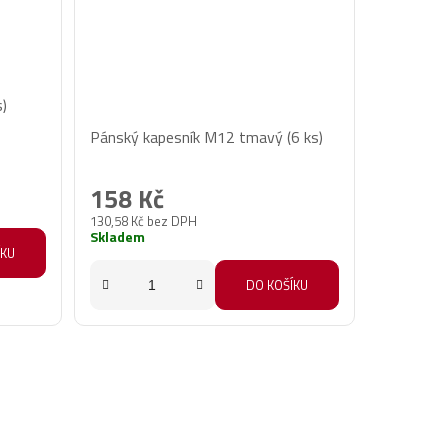
s)
Průměrné
Pánský kapesník M12 tmavý (6 ks)
hodnocení
produktu
158 Kč
je
130,58 Kč bez DPH
5,0
Skladem
z
ÍKU
5
DO KOŠÍKU
hvězdiček.