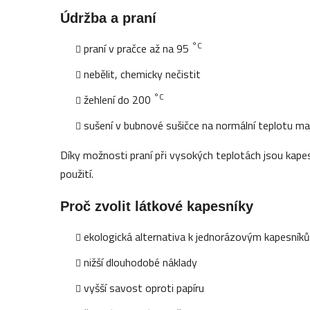
Údržba a praní
°C
praní v pračce až na 95
nebělit, chemicky nečistit
°C
žehlení do 200
sušení v bubnové sušičce na normální teplotu m
Díky možnosti praní při vysokých teplotách jsou kape
použití.
Proč zvolit látkové kapesníky
ekologická alternativa k jednorázovým kapesník
nižší dlouhodobé náklady
vyšší savost oproti papíru