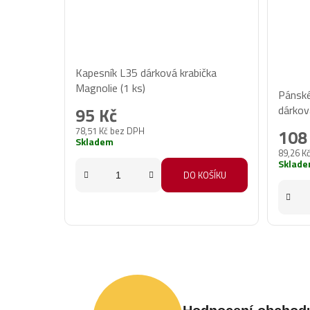
Kapesník L35 dárková krabička
Prům
Magnolie (1 ks)
Pánské
hodno
dárková
95 Kč
produ
78,51 Kč bez DPH
108
je
Skladem
89,26 K
5,0
Sklad
z
DO KOŠÍKU
5
hvězd