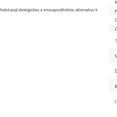
R
představují ekologickou a znovupoužitelnou alternativu k
P
Z
Z
T
S
Ž
B
C