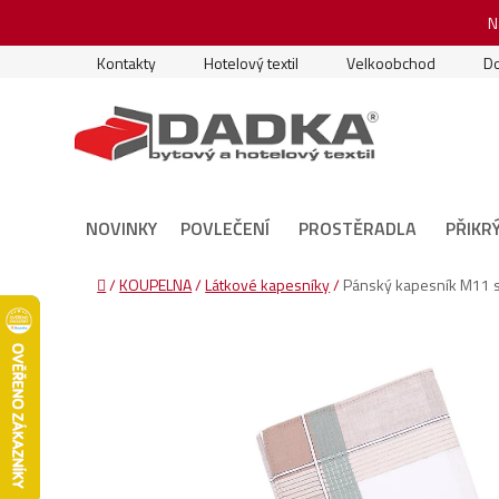
Přejít
N
na
obsah
Kontakty
Hotelový textil
Velkoobchod
Do
NOVINKY
POVLEČENÍ
PROSTĚRADLA
PŘIKR
Domů
/
KOUPELNA
/
Látkové kapesníky
/
Pánský kapesník M11 sv