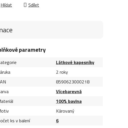
Hlídat
Sdílet
rmace
plňkové parametry
ategorie
Látkové kapesníky
áruka
2 roky
EAN
8590623000218
arva
Vícebarevná
ateriál
100% bavlna
otiv
Károvaný
očet ks v balení
6