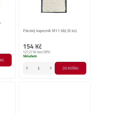
a
Průměrné
Pánský kapesník M11 bílý (6 ks)
hodnocení
produktu
154 Kč
je
127,27 Kč bez DPH
5,0
Skladem
z
ÍKU
5
DO KOŠÍKU
hvězdiček.