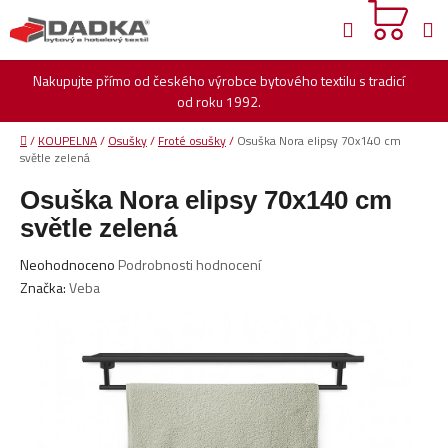
Přejít
Hledat
na
obsah
Nakupujte přímo od českého výrobce bytového textilu s tradicí
od roku 1992.
Domů
/
KOUPELNA
/
Osušky
/
Froté osušky
/
Osuška Nora elipsy 70x140 cm
světle zelená
Osuška Nora elipsy 70x140 cm
světle zelená
Průměrné
Neohodnoceno
Podrobnosti hodnocení
hodnocení
Značka:
Veba
produktu
je
0,0
z
5
hvězdiček.