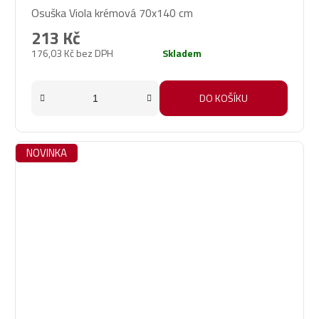
Osuška Viola krémová 70x140 cm
hodnocení
produktu
213 Kč
je
176,03 Kč bez DPH
Skladem
5,0
z
5
DO KOŠÍKU
hvězdiček.
NOVINKA