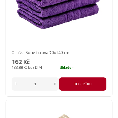
Průměrné
Osuška Sofie fialová 70x140 cm
hodnocení
produktu
162 Kč
je
133,88 Kč bez DPH
Skladem
5,0
z
5
DO KOŠÍKU
hvězdiček.