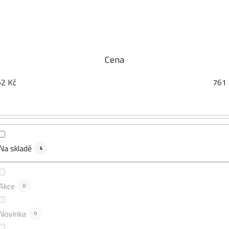
Cena
52
Kč
761
Na skladě
4
Akce
0
Novinka
0