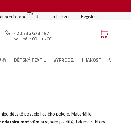
.
CZK
Přihlášení
Registrace
dnocení obchodu
Moje objednávka
Podmínky soutěže
+420 736 678 197
(po – pá: 7:00 – 15:00)
AKY
DĚTSKÝ TEXTIL
VÝPRODEJ
II.JAKOST
VÁNOČNÍ 
hled dětské postele i celého pokoje. Materiál je
moderním motivům
si vybere jak dítě, tak rodič, který