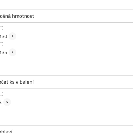
lošná hmotnost
130
4
135
2
čet ks v balení
2
5
ohlaví