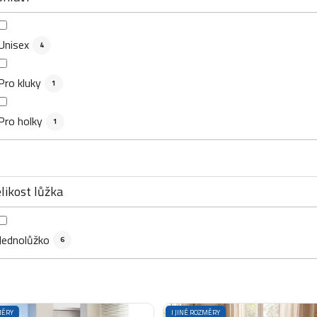
Unisex
4
Pro kluky
1
Pro holky
1
likost lůžka
Jednolůžko
6
MĚRY
I JINÉ ROZMĚRY