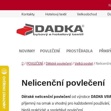
Přejít
N
na
obsah
Kontakty
Hotelový textil
Velkoobchod
Do
NOVINKY
POVLEČENÍ
PROSTĚRADLA
PŘIKR
Domů
/
POVLEČENÍ
/
Dětské povlečení
/
Velká postel
/
Nelicenčn
Nelicenční povlečení
Dětské nelicenční povlečení
od výrobce
DADKA VR
příjemný na omak a vhodný pro každodenní používání,
hledá praktické a spolehlivé povlečení.