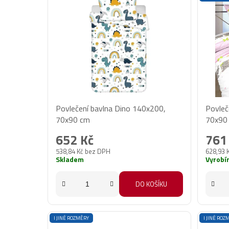
ý
p
i
s
p
r
o
d
Povlečení bavlna Dino 140x200,
Povleč
u
70x90 cm
70x90
k
t
652 Kč
761
ů
538,84 Kč bez DPH
628,93 
Skladem
Vyrobí
DO KOŠÍKU
I JINÉ ROZMĚRY
I JINÉ ROZ