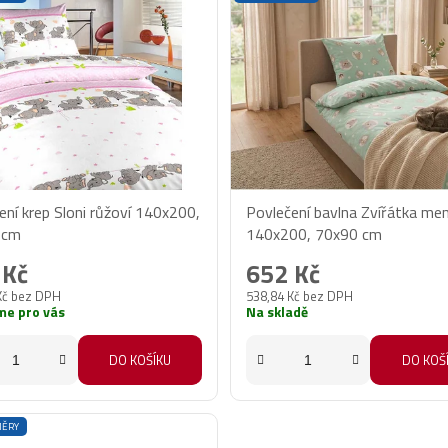
ení krep Sloni růžoví 140x200,
Povlečení bavlna Zvířátka me
 cm
140x200, 70x90 cm
 Kč
652 Kč
Kč bez DPH
538,84 Kč bez DPH
me pro vás
Na skladě
DO KOŠÍKU
DO KOŠ
MĚRY