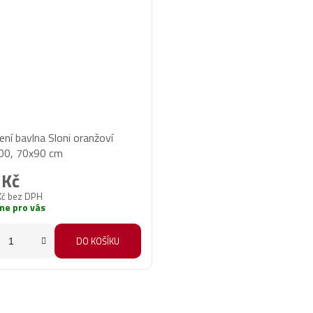
ení bavlna Sloni oranžoví
00, 70x90 cm
 Kč
Kč bez DPH
me pro vás
DO KOŠÍKU
O
v