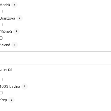
Modrá
2
Oranžová
2
Růžová
1
Zelená
1
ateriál
100% bavlna
4
Krep
2