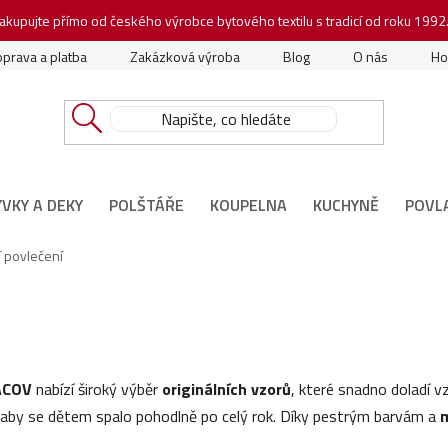
akupujte přímo od českého výrobce bytového textilu s tradicí od roku 1992
prava a platba
Zakázková výroba
Blog
O nás
Ho
ÝVKY A DEKY
POLŠTÁŘE
KOUPELNA
KUCHYNĚ
POVL
í povlečení
ACOV
nabízí široký výběr
originálních vzorů
, které snadno doladí vz
 aby se dětem spalo pohodlně po celý rok. Díky pestrým barvám a