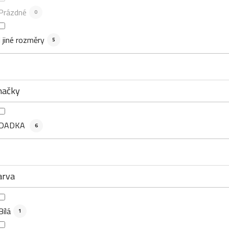
Prázdné
0
I jiné rozměry
5
načky
DADKA
6
arva
Bílá
1