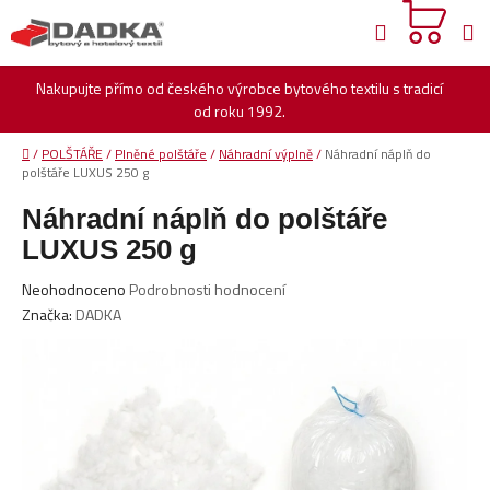
Přejít
Hledat
na
obsah
Nakupujte přímo od českého výrobce bytového textilu s tradicí
od roku 1992.
Domů
/
POLŠTÁŘE
/
Plněné polštáře
/
Náhradní výplně
/
Náhradní náplň do
polštáře LUXUS 250 g
Náhradní náplň do polštáře
LUXUS 250 g
Průměrné
Neohodnoceno
Podrobnosti hodnocení
hodnocení
Značka:
DADKA
produktu
je
0,0
z
5
hvězdiček.