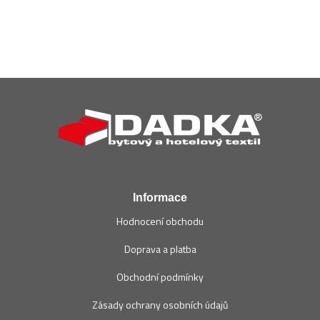
Z
á
p
a
t
í
Informace
Hodnocení obchodu
Doprava a platba
Obchodní podmínky
Zásady ochrany osobních údajů