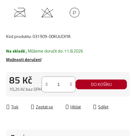
Kód produktu:
031909-00KULICKYA
Na skladě
,
Můžeme doručit do:
11.8.2026
Možnosti doručení
85 Kč
DO KOŠÍKU
70,25 Kč bez DPH
Měrná cena:
Tisk
Zeptat se
Hlídat
Sdílet