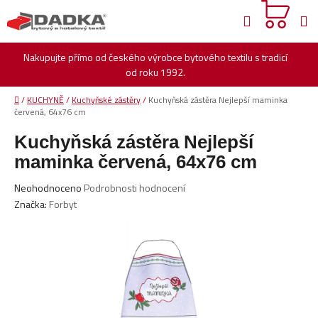
Přejít
Hledat
na
obsah
Nakupujte přímo od českého výrobce bytového textilu s tradicí
od roku 1992.
Domů
/
KUCHYNĚ
/
Kuchyňské zástěry
/
Kuchyňská zástěra Nejlepší maminka
červená, 64x76 cm
Kuchyňská zástěra Nejlepší
maminka červená, 64x76 cm
Průměrné
Neohodnoceno
Podrobnosti hodnocení
hodnocení
Značka:
Forbyt
produktu
je
0,0
z
5
hvězdiček.