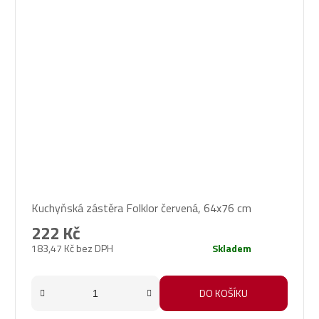
Průměrné
Kuchyňská zástěra Folklor červená, 64x76 cm
hodnocení
produktu
222 Kč
je
183,47 Kč bez DPH
Skladem
5,0
z
5
DO KOŠÍKU
hvězdiček.