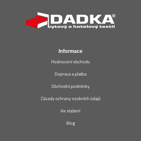
Z
á
p
a
t
í
Informace
Hodnocení obchodu
Doprava a platba
Obchodní podmínky
Zásady ochrany osobních údajů
Ke stažení
Blog