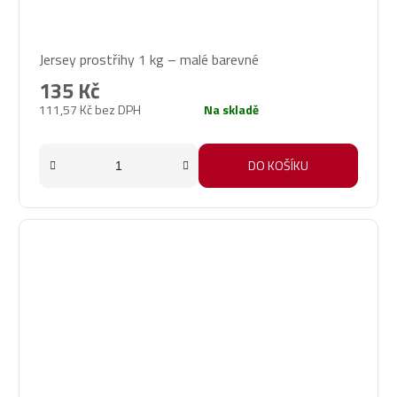
Průměrné
Jersey prostřihy 1 kg – malé barevné
hodnocení
produktu
135 Kč
je
111,57 Kč bez DPH
Na skladě
5,0
z
5
DO KOŠÍKU
hvězdiček.