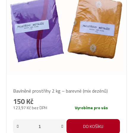
Průměrné
Bavlněné prostřihy 2 kg – barevné (mix dezénů)
hodnocení
produktu
150 Kč
je
123,97 Kč bez DPH
Vyrobíme pro vás
5,0
z
5
DO KOŠÍKU
hvězdiček.