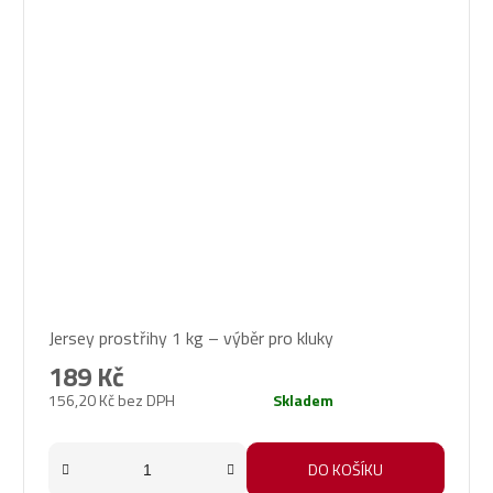
Průměrné
Jersey prostřihy 1 kg – výběr pro kluky
hodnocení
produktu
189 Kč
je
156,20 Kč bez DPH
Skladem
5,0
z
5
DO KOŠÍKU
hvězdiček.