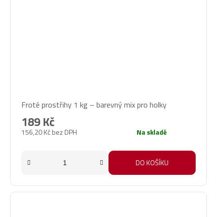
Průměrné
Froté prostřihy 1 kg – barevný mix pro holky
hodnocení
produktu
189 Kč
je
156,20 Kč bez DPH
Na skladě
5,0
z
5
DO KOŠÍKU
hvězdiček.