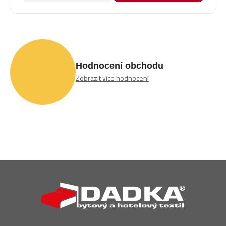
Hodnocení obchodu
Zobrazit více hodnocení
Z
á
p
a
t