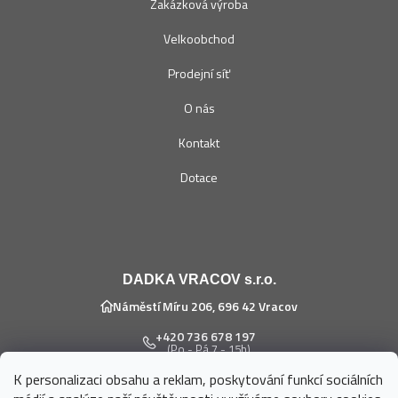
Zakázková výroba
Velkoobchod
Prodejní síť
O nás
Kontakt
Dotace
DADKA VRACOV s.r.o.
Náměstí Míru 206, 696 42 Vracov
+420 736 678 197
(Po - Pá 7 - 15h)
K personalizaci obsahu a reklam, poskytování funkcí sociálních
eshop@dadka.cz