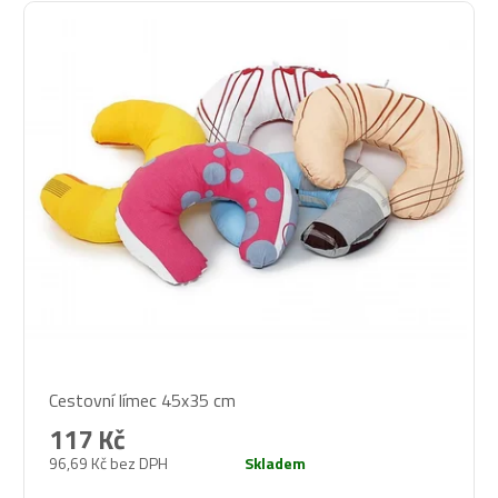
Průměrné
Cestovní límec 45x35 cm
hodnocení
produktu
117 Kč
je
96,69 Kč bez DPH
Skladem
5,0