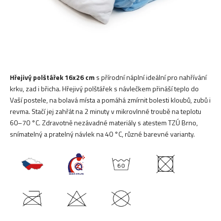
Hřejivý polštářek 16x26 cm
s přírodní náplní ideální pro nahřívání
krku, zad i břicha. Hřejivý polštářek s návlečkem přináší teplo do
Vaší postele, na bolavá místa a pomáhá zmírnit bolesti kloubů, zubů i
revma. Stačí jej zahřát na 2 minuty v mikrovlnné troubě na teplotu
60–70 °C. Zdravotně nezávadné materiály s atestem TZÚ Brno,
snímatelný a pratelný návlek na 40 °C, různé barevné varianty.