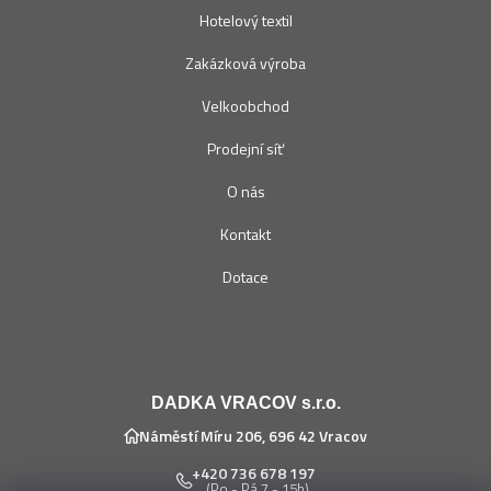
Hotelový textil
Zakázková výroba
Velkoobchod
Prodejní síť
O nás
Kontakt
Dotace
DADKA VRACOV s.r.o.
Náměstí Míru 206, 696 42 Vracov
+420 736 678 197
(Po - Pá 7 - 15h)