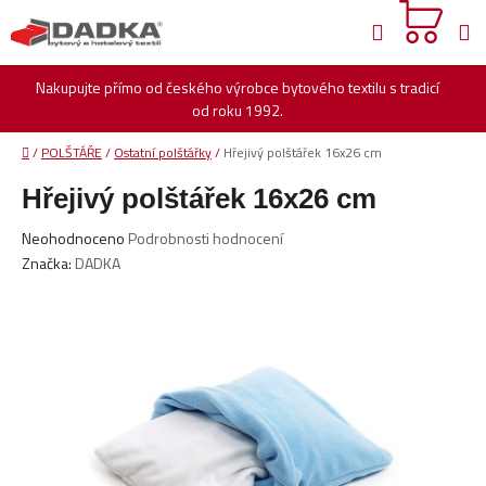
Přejít
Hledat
na
obsah
Nakupujte přímo od českého výrobce bytového textilu s tradicí
od roku 1992.
Domů
/
POLŠTÁŘE
/
Ostatní polštářky
/
Hřejivý polštářek 16x26 cm
Hřejivý polštářek 16x26 cm
Průměrné
Neohodnoceno
Podrobnosti hodnocení
hodnocení
Značka:
DADKA
produktu
je
0,0
z
5
hvězdiček.