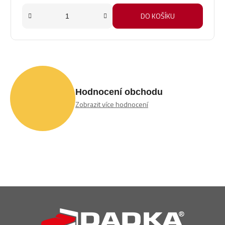
z
5
DO KOŠÍKU
hvězdiček.
Hodnocení obchodu
Zobrazit více hodnocení
Z
á
p