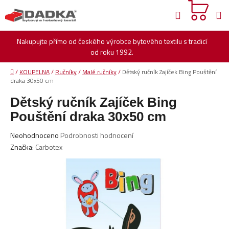
Přejít
Hledat
na
obsah
Nakupujte přímo od českého výrobce bytového textilu s tradicí
od roku 1992.
Domů
/
KOUPELNA
/
Ručníky
/
Malé ručníky
/
Dětský ručník Zajíček Bing Pouštění
draka 30x50 cm
Dětský ručník Zajíček Bing
Pouštění draka 30x50 cm
Průměrné
Neohodnoceno
Podrobnosti hodnocení
hodnocení
Značka:
Carbotex
produktu
je
0,0
z
5
hvězdiček.