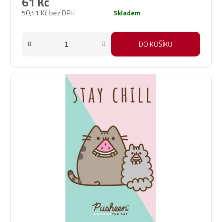
61 Kč
je
50,41 Kč bez DPH
Skladem
5,0
z
5
DO KOŠÍKU
hvězdiček.