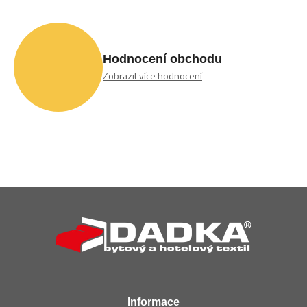
Hodnocení obchodu
Zobrazit více hodnocení
Z
á
p
a
t
í
Informace