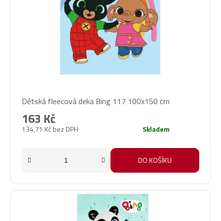
Průměrné
Dětská fleecová deka Bing 117 100x150 cm
hodnocení
produktu
163 Kč
je
134,71 Kč bez DPH
Skladem
5,0
z
5
DO KOŠÍKU
hvězdiček.