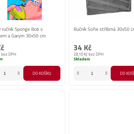
 ručník Sponge Bob s
Ručník Sofie stříbrná 30x50 
kem a Garym 30x50 cm
Kč
34 Kč
č bez DPH
28,10 Kč bez DPH
em
Skladem
DO KOŠÍKU
DO KOŠ