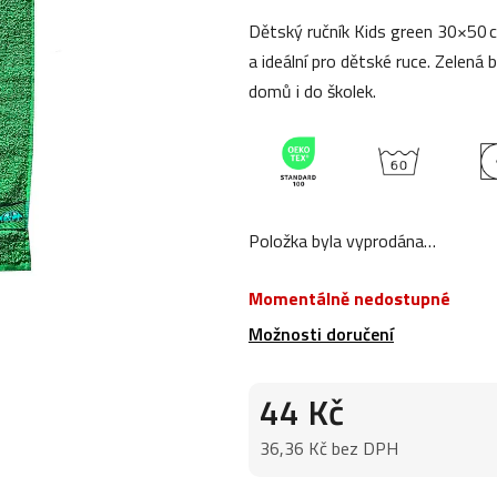
0,0
Dětský ručník Kids green 30×50 
z
a ideální pro dětské ruce. Zelen
5
domů i do školek.
hvězdiček.
Položka byla vyprodána…
Momentálně nedostupné
Možnosti doručení
44 Kč
36,36 Kč bez DPH
Měrná cena: