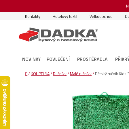
Přejít
N
na
obsah
Kontakty
Hotelový textil
Velkoobchod
Do
NOVINKY
POVLEČENÍ
PROSTĚRADLA
PŘIKR
Domů
/
KOUPELNA
/
Ručníky
/
Malé ručníky
/
Dětský ručník Kids