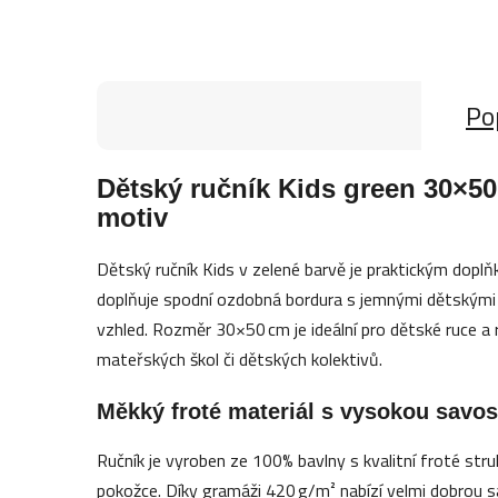
Po
Dětský ručník Kids green 30×50
motiv
Dětský ručník Kids v zelené barvě je praktickým dopl
doplňuje spodní ozdobná bordura s jemnými dětskými m
vzhled. Rozměr 30×50 cm je ideální pro dětské ruce a 
mateřských škol či dětských kolektivů.
Měkký froté materiál s vysokou savos
Ručník je vyroben ze 100% bavlny s kvalitní froté stru
pokožce. Díky gramáži 420 g/m² nabízí velmi dobrou 