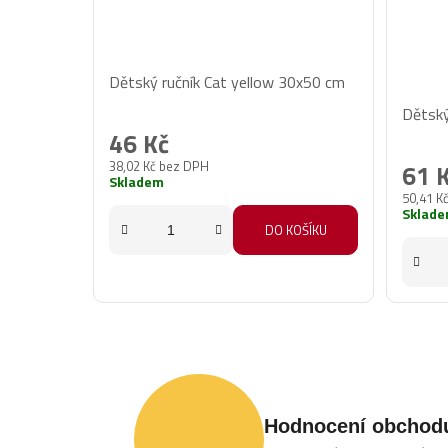
Dětský ručník Cat yellow 30x50 cm
Prům
Dětský
hodno
46 Kč
produ
38,02 Kč bez DPH
61 
je
Skladem
50,41 K
5,0
Sklad
z
DO KOŠÍKU
5
hvězd
Hodnocení obchod