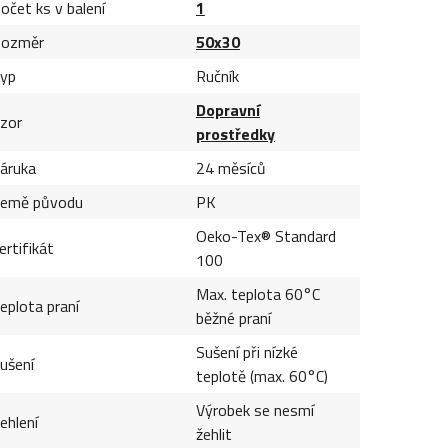
očet ks v balení
1
ozměr
50x30
yp
Ručník
Dopravní
zor
prostředky
áruka
24 měsíců
emě původu
PK
Oeko-Tex® Standard
ertifikát
100
Max. teplota 60°C
eplota praní
běžné praní
Sušení při nízké
ušení
teplotě (max. 60°C)
Výrobek se nesmí
ehlení
žehlit