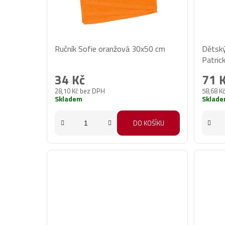
Ručník Sofie oranžová 30x50 cm
Dětský
Patric
34 Kč
71 
28,10 Kč bez DPH
58,68 K
Skladem
Sklad
DO KOŠÍKU