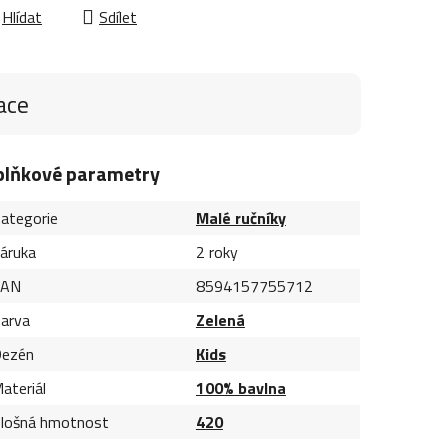
Hlídat
Sdílet
ace
plňkové parametry
ategorie
Malé ručníky
áruka
2 roky
EAN
8594157755712
arva
Zelená
ezén
Kids
ateriál
100% bavlna
lošná hmotnost
420