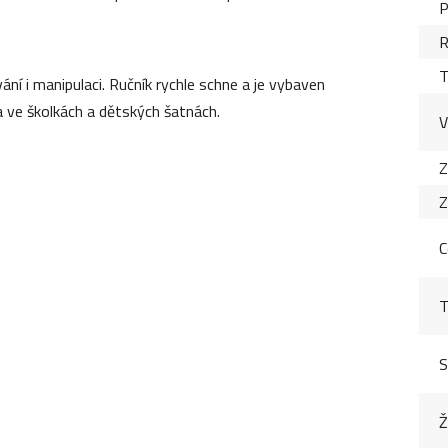
P
R
T
 i manipulaci. Ručník rychle schne a je vybaven
 ve školkách a dětských šatnách.
V
Z
Z
C
T
S
Ž