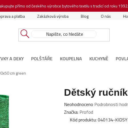
akupujte přímo od českého výrobce bytového textilu s tradicí od roku 1992
prava a platba
Zakázková výroba
Blog
O nás
Ho
ÝVKY A DEKY
POLŠTÁŘE
KOUPELNA
KUCHYNĚ
POVL
 30x50 cm green
Dětský ruční
Průměrné
Neohodnoceno
Podrobnosti hod
hodnocení
Značka:
Profod
produktu
Kód produktu:
040134-KIDS
je