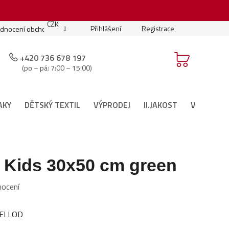
.
CZK
Přihlášení
Registrace
dnocení obchodu
Moje objednávka
Podmínky soutěže
+420 736 678 197
(po – pá: 7:00 – 15:00)
AKY
DĚTSKÝ TEXTIL
VÝPRODEJ
II.JAKOST
VÁNOČNÍ 
k Kids 30x50 cm green
nocení
YELLOD