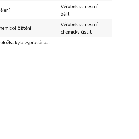
Výrobek se nesmí
ělení
bělit
Výrobek se nesmí
hemické čištění
chemicky čistit
oložka byla vyprodána…