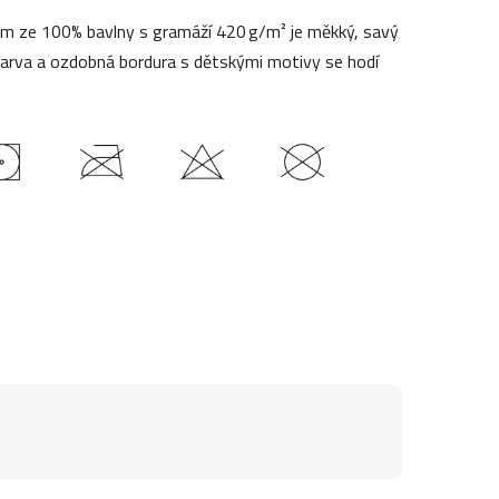
cm ze 100% bavlny s gramáží 420 g/m² je měkký, savý
á barva a ozdobná bordura s dětskými motivy se hodí