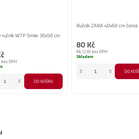
Ručník ZARA 40x60 cm černá
ěrné
 ručník WTP Smile 30x50 cm
cení
80 Kč
ktu
66,12 Kč bez DPH
Kč
Skladem
č bez DPH
em
DO KOŠ
DO KOŠÍKU
iček.
u