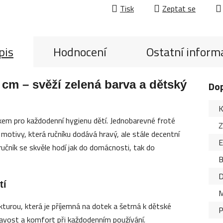
Tisk
Zeptat se
pis
Hodnocení
Ostatní inform
 cm – svěží zelená barva a dětský
Do
K
ňkem pro každodenní hygienu dětí. Jednobarevné froté
Z
otivy, která ručníku dodává hravý, ale stále decentní
ručník se skvěle hodí jak do domácnosti, tak do
B
D
tí
M
kturou, která je příjemná na dotek a šetrná k dětské
P
savost a komfort při každodenním používání.