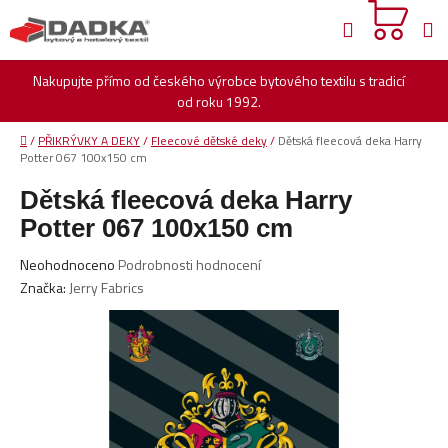
Přejít
Hledat
na
obsah
Nakupujte přímo od českého výrobce bytového textilu s tradicí
od roku 1992.
Domů
/
PŘIKRÝVKY A DEKY
/
Fleecové dětské deky
/
Dětská fleecová deka Harry
Potter 067 100x150 cm
Dětská fleecová deka Harry
Potter 067 100x150 cm
Průměrné
Neohodnoceno
Podrobnosti hodnocení
hodnocení
Značka:
Jerry Fabrics
produktu
je
0,0
z
5
hvězdiček.