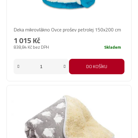
Průměrné
Deka mikrovlákno Ovce prošev petrolej 150x200 cm
hodnocení
produktu
1 015 Kč
je
838,84 Kč bez DPH
Skladem
5,0
z
5
DO KOŠÍKU
hvězdiček.