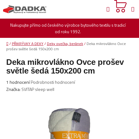
Přejít
Hledat
na
obsah
Nakupujte přímo od českého výrobce bytového textilu s tradicí
od roku 1992.
Domů
/
PŘIKRÝVKY A DEKY
/
Deky ovečka, beránek
/
Deka mikrovlákno Ovce
prošev světle šedá 150x200 cm
Deka mikrovlákno Ovce prošev
světle šedá 150x200 cm
Průměrné
1 hodnocení
Podrobnosti hodnocení
hodnocení
Značka:
SVITAP sleep well
produktu
je
5,0
z
5
hvězdiček.