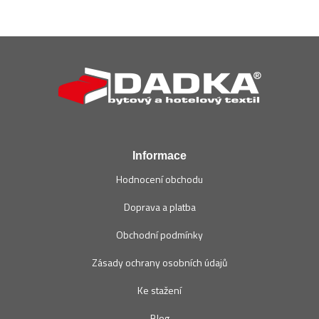
Z
á
p
a
t
í
Informace
Hodnocení obchodu
Doprava a platba
Obchodní podmínky
Zásady ochrany osobních údajů
Ke stažení
Blog