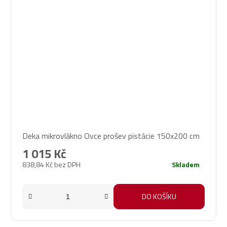
Průměrné
Deka mikrovlákno Ovce prošev pistácie 150x200 cm
hodnocení
produktu
1 015 Kč
je
838,84 Kč bez DPH
Skladem
5,0
z
5
DO KOŠÍKU
hvězdiček.