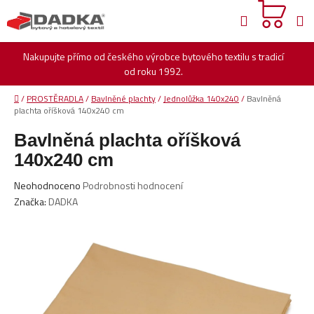
Přejít
Hledat
na
obsah
Nakupujte přímo od českého výrobce bytového textilu s tradicí
od roku 1992.
Domů
/
PROSTĚRADLA
/
Bavlněné plachty
/
Jednolůžka 140x240
/
Bavlněná
plachta oříšková 140x240 cm
Bavlněná plachta oříšková
140x240 cm
Průměrné
Neohodnoceno
Podrobnosti hodnocení
hodnocení
Značka:
DADKA
produktu
je
0,0
z
5
hvězdiček.