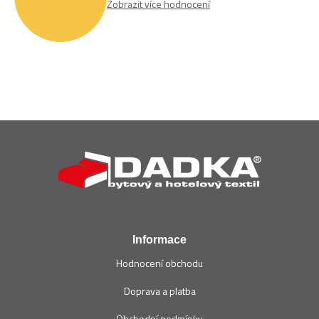
Zobrazit více hodnocení
Z
á
p
a
t
í
Informace
Hodnocení obchodu
Doprava a platba
Obchodní podmínky