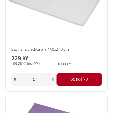
Průměrné
Bavlněná plachta bílá 140x240 cm
hodnocení
produktu
229 Kč
je
189,26 Kč bez DPH
Skladem
5,0
z
5
DO KOŠÍKU
hvězdiček.