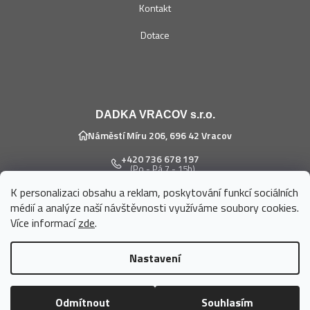
Kontakt
Dotace
DADKA VRACOV s.r.o.
Náměstí Míru 206, 696 42 Vracov
+420 736 678 197
(Po - Pá 7 - 15h)
K personalizaci obsahu a reklam, poskytování funkcí sociálních
eshop@dadka.cz
médií a analýze naší návštěvnosti využíváme soubory cookies.
Více informací
zde
.
Nastavení
Vytvořil Shoptet
Odmítnout
Souhlasím
Copyright 2026
DADKA VRACOV s.r.o.
. Všechna práva vyhrazena.